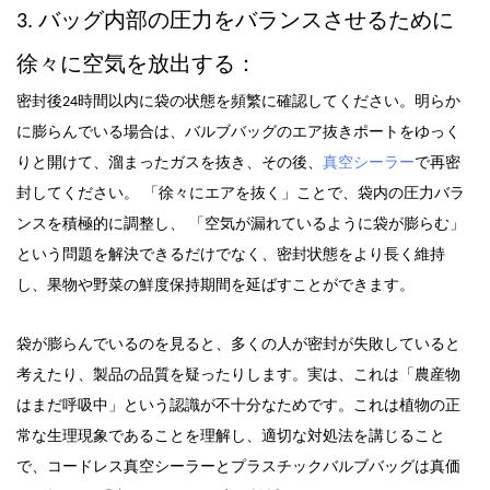
3. バッグ内部の圧力をバランスさせるために
徐々に空気を放出する：
密封後24時間以内に袋の状態を頻繁に確認してください。明らか
に膨らんでいる場合は、バルブバッグのエア抜きポートをゆっく
りと開けて、溜まったガスを抜き、その後、
真空シーラー
で再密
ことで
「
」
封してください。
徐々にエアを抜く
、袋内の圧力バラ
「
よう
」
ンスを積極的に調整し、
空気が漏れている
に袋が膨らむ
という問題を解決できるだけでなく
、密封状態をより長く維持
し、果物や野菜の鮮度保持期間を延ばすことができます。
袋が膨らんでいるのを見ると、多くの人が密封が失敗していると
「
考えたり、製品の品質を疑ったりします。実は、これは
農産物
という認識が不十分なためです
」
はまだ呼吸中
。これは植物の正
常な生理現象であることを理解し、適切な対処法を講じること
で
、コードレス真空シーラー
とプラスチックバルブバッグは真価