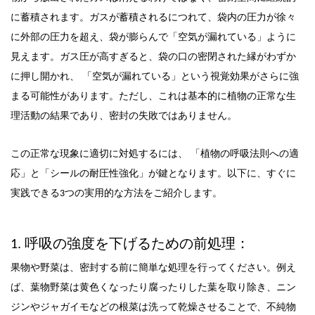
に蓄積されます。ガスが蓄積されるにつれて、袋内の圧力が徐々
に外部の圧力を超え、袋が膨らんで「空気が漏れている」ように
。
が
高
見えます
ガス
圧
すぎると、袋の口の密閉された縁がわずか
ている
という視覚効果がさらに強
「
」
に押し開かれ、
空気が漏れ
まる可能性があります
。ただし、これは基本的に植物の正常な生
理活動の結果であり、密封の失敗ではありません。
この正常な現象に適切に対処するには、
「
植物の呼吸法則への適
強化
」
「
の
」
応
と
シール
耐圧性
が鍵となります
。以下に、すぐに
実践できる3つの実用的な方法をご紹介します。
1. 呼吸の強度を下げるための前処理：
果物や野菜は、密封する前に簡単な処理を行ってください。例え
ば、葉物野菜は黄色くなったり腐ったりした葉を取り除き、ニン
ジンやジャガイモなどの根菜は洗って乾燥させることで、不純物