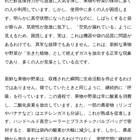
れた鮮度保持力から急速に人気を博し、果物や野菜の保存に多く
の人が利用しています。しかし、使用中に多くの人が困惑しま
す。明らかに真空状態になったばかりなのに、しばらくすると袋
が膨らみ、気密性が急激に低下し、「空気が漏れている」ように
、
し
。
見えるため
困惑
ます
実は、これは機器や袋の品質に問題が
新鮮な果物
あるわけでも、異常な故障でもありません。これは、
や野菜が
として
「
」
生きた植物
絶えずガスを放出する
正常な現象
、
多く
であり
の人が見落としている点です。
新鮮な果物や野菜は、収穫された瞬間に生命活動を停止するわけ
継続的に
「
ではありません。
畑でしていたときと同じように
、
呼
を行っています。この過程で、果物や野菜は常に酸素を消費
」
吸
し、二酸化炭素を放出しています。また、一部の農産物（リンゴ
やバナナなど）はエチレンガスも分泌し、これが熟成を促進しま
す。
で密
ハンドヘルド
真空シーラー
とプラスチックバルブバッグ
封すると
、
最初は袋内の酸素が大幅に減少します。しかし、農産
ではなく
、
物から放出されたガスは消えるわけ
密閉空間に継続的