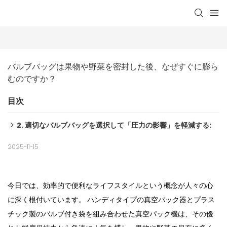
バルブバッグは果物や野菜を密封した後、なぜすぐに膨ら
むのですか？
目次
2. 適切なバルブバッグを選択して「圧力の影響」を軽減する:
3. バッグ内部の圧力をバランスさせるために徐々に空気を放
2025-11-15
出する：
の
今日では、効率的で便利なライフスタイルという概念が人々
心
ハンディタイプの真空パック器と
に深く根付いています。
プラス
チック製のバルブ付き袋を組み合わせた
真空パック機は、
その優