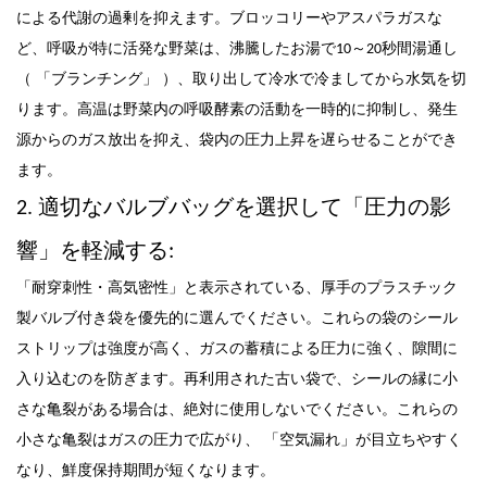
による代謝の過剰を抑えます。ブロッコリーやアスパラガスな
ど、呼吸が特に活発な野菜は、沸騰したお湯で10～20秒間湯通し
「
」
（
ブランチング
）、取り出して冷水で冷ましてから水気を切
ります。高温は野菜内の呼吸酵素の活動を一時的に抑制し、発生
源からのガス放出を抑え、袋内の圧力上昇を遅らせることができ
ます。
「
2. 適切なバルブバッグを選択して
圧力の影
を軽減する
」
響
:
「
」
耐穿刺性・高気密性
と表示されている、厚手のプラスチック
製バルブ付き袋を優先的に選んでください
。これらの袋のシール
ストリップは強度が高く、ガスの蓄積による圧力に強く、隙間に
入り込むのを防ぎます。再利用された古い袋で、シールの縁に小
これら
さな亀裂がある場合は、絶対に使用しないでください。
の
「
」
小さな亀裂はガスの圧力で広がり、
空気漏れ
が目立ちやすく
なり、鮮度保持期間が短くなります。