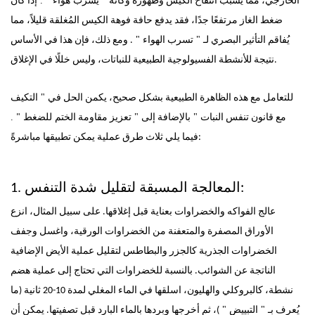
يُسرب
هواء
.
الخارجي، مما يُسبب انتفاخ الكيس وظهوره وكأنه
"
"
إذا كان
ضغط الغاز مرتفعًا جدًا، فقد يدفع حافة فوهة الكيس المُغلقة قليلاً، مما
"
"
يُفاقم التأثير البصري لـ
تسرب الهواء
. ومع ذلك، فإن هذا في الأساس
نتيجة للأنشطة الفسيولوجية الطبيعية للنباتات، وليس خللًا في الإغلاق.
"
للتعامل مع هذه الظاهرة الطبيعية بشكل صحيح، يكمن الحل في
التكيف
"
"
للضغط
.
مع قانون تنفس النبات
بالإضافة إلى
تعزيز مقاومة الختم
"
فيما يلي ثلاث طرق عملية يمكن تطبيقها مباشرةً:
1. المعالجة المسبقة لتقليل شدة التنفس:
عالج الفواكه والخضراوات بعناية قبل إغلاقها. على سبيل المثال، انزع
الأوراق المصفرة والمتعفنة من الخضراوات الورقية، واغسل وجفف
الخضراوات الجذرية كالجزر والبطاطس لتقليل عملية الأيض الإضافية
الناتجة عن الشوائب. بالنسبة للخضراوات التي تحتاج إلى عملية هضم
نشطة، كالبروكلي والهليون، اسلقها في الماء المغلي لمدة 10-20 ثانية (ما
"
"
يُعرف بـ
التبييض
)، ثم أخرجها وبردها بالماء البارد قبل تصفيتها. يمكن أن