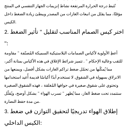
تُثبط درجة الحرارة المرتفعة نشاط إنزيمات الجهاز التنفسي في المنتج
مؤقتًا، مما يقلل من انبعاث الغازات من المصدر ويبطئ زيادة الضغط داخل
الكيس.
"
2. اختر كيس الصمام المناسب لتقليل
تأثير الضغط
"
:
"
أعطِ الأولوية لأكياس الصمامات البلاستيكية السميكة المُصنّفة
مقاومة
"
للثقب وعالية الإحكام
. تتميز شرائط الإغلاق في هذه الأكياس بمتانة أكبر،
مما يُمكّنها من تحمّل ضغط تراكم الغازات بشكل أفضل، ويمنعها من
الانزلاق بسهولة في الشقوق. لا تستخدم أبدًا أكياسًا قديمة أُعيد استخدامها
،
وتحتوي على شقوق صغيرة في حوافها المُغلقة
فهذه الشقوق الصغيرة
"
"
ستتمدد تحت ضغط الغاز، مما يُظهر
تسرب الهواء
بشكل أوضح، ويُقلّل
من مدة حفظ النضارة.
3. إطلاق الهواء تدريجيًا لتحقيق التوازن في ضغط
الكيس الداخلي: