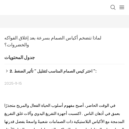
لماذا تتضخم أكياس الصمام بسرعة بعد إغلاق الفواكه 
والخضروات؟
جدول المحتويات
2. اختر كيس الصمام المناسب لتقليل " تأثير الضغط ":
3. إطلاق الهواء تدريجيًا لتحقيق التوازن في ضغط الكيس الداخلي:
2025-11-15
في الوقت الحاضر، أصبح مفهوم أسلوب الحياة الفعال والمريح متجذرًا
.
اكتسبت
الناس
بعمق في
أذهان
أجهزة التفريغ اليدوي وآلات غلق التفريغ
المدمجة مع الأكياس البلاستيكية ذات الصمامات
شعبيةً واسعةً بفضل قدرتها