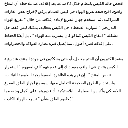
افحص حالة الكيس بانتظام خلال ٢٤ ساعة بعد إغلاقه. عند ملاحظة أي انتفاخ
واضح، افتح فتحة تفريغ الهواء في كيس الصمام برفق لإخراج بعض الغازات
"
المتراكمة، ثم استخدم جهاز التفريغ لإعادة إغلاقه. من خلال
تفريغ الهواء
"
التدريجي
لموازنة الضغط داخل الكيس بفعالية، يمكنك ليس فقط حل
"
كان
"
مشكلة
انتفاخ الكيس كما لو
يتسرب منه الهواء
، بل أيضًا الحفاظ
على إغلاقه لفترة أطول، مما يُطيل فترة نضارة الفواكه والخضراوات.
يعتقد الكثيرون أن الختم معطل، أو حتى يشككون في جودة المنتج، عند رؤية
"
الكيس ينتفخ. في الواقع، يعود ذلك إلى عدم فهم كافٍ لمفهوم
استمرار
"
تنفس المنتج
. إن فهم هذه الظاهرة الفسيولوجية الطبيعية للنباتات،
واستخدام الطرق الصحيحة للتعامل معها، سيسمح لجهاز
الغلق المفرغ
اللاسلكي
وأكياس الصمامات البلاستيكية بأداء دورهما على أكمل وجه، مما
"
"
.
يُجنّبهم القلق بشأن
تسرب الهواء الكاذب