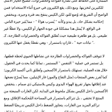
الممتازة على الحفاظ على نضارة الفواكه والخضراوات، لتصبح الخيار الأمثل
للكثيرين لتخزينها. ومع ذلك، يقع الكثيرون في حيرةٍ أثناء الاستخدام: فمن
الواضح أن التفريغ قد وُضع للتو، لكن الكيس ينتفخ بعد فترة وجيزة، وينخفض ​​
يُسرب
هواءً
-
إحكامه بشكل حاد، بل يبدو وكأنه
"
"
مما يُثير حيرة الناس.
في الواقع، لا يُمثل هذا مشكلةً في جودة الجهاز أو الكيس، ولا عطلًا غير
ظاهرة
طبيعي. بل هو
طبيعية حيث تُطلق الفواكه والخضراوات الطازجة، كـ
-
"
"
وهي نقطةٌ يغفل عنها الكثيرون.
نباتات حية
، غازاتٍ باستمرار
لا تتوقف الفواكه والخضراوات الطازجة عن نشاطها الحيوي لحظة قطفها،
عملية
المستمر
"
"
بل تستمر في
التنفس
، تمامًا كما يحدث في الحقول.
خلال هذه العملية، تستهلك باستمرار الأكسجين وتُطلق ثاني أكسيد الكربون؛
كما تُفرز بعض المنتجات (مثل التفاح والموز) غاز الإيثيلين، مما يُسرّع نضجها.
تفريغ الهواء
عند إغلاقها
بجهاز
اليدوي
وكيس
بلاستيكي ذي صمام
،
ينخفض ​​
الأكسجين داخل الكيس بشكل ملحوظ في البداية. لكن الغازات المنبعثة من
،
المنتج لا تختفي
بل تتراكم باستمرار في المساحة المُحكمة الإغلاق. ومع
تراكم المزيد من الغازات، يتجاوز الضغط داخل الكيس تدريجيًا الضغط