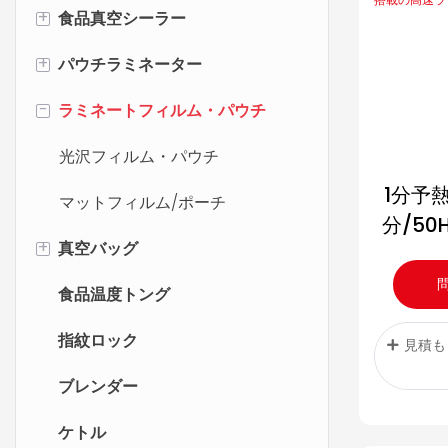
+
食品真空シーラー
+
パウチラミネーター
最高の真空シーラー
-
ラミネートフィルム・パウチ
コードレスハンディ掃除機
2ロールラミネーター
ハンドヘルド掃除機
4ロールラミネーター
光沢フィルム・パウチ
1分予熱
マットフィルム/ポーチ
分/50
+
真空バッグ
ブジャ
クショ
食品温度トング
真空バッグロール
ラミネー
指紋ロック
真空バルブジッパーバッグ
見積も
ブレンダー
プレカット真空袋
ケトル
真空アクセサリ