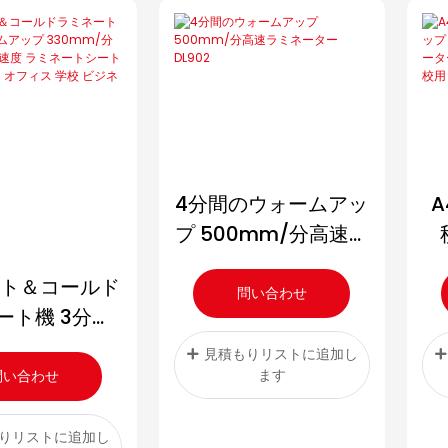
A
4分間のウォームアッ
プ 500mm/分高速ラ
6
ミネーター DL902
ット＆コールド
問い合わせ
ート機 3分ウ
D
ームアップ
見積もりリストに追加し
m/分のラミネ
ます
問い合わせ
度 ラミネート
0枚付き 家庭
りリストに追加し