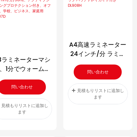
A4高速ラミネーター
24インチ/分 ラミネ
3ラミネーターマシ
ート速度 4分 ウォー
、1分でウォームア
ムアップ パウチトレ
問い合わせ
ップ、ラミネート速
イガイド付き
度500mm/
問い合わせ
DL908H
見積もりリストに追加し
/50Hz、アクティ
ます
ブジャミングプロテ
見積もりリストに追加し
ます
クション付き、オフ
ィス、学校、ビジネ
ス、家庭用DL807D