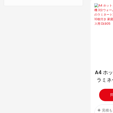
A4 ホ
ラミネ
ォ
330m
ート速
シート1
見積も