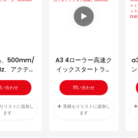
、500mm/
A3 4ローラー高速ク
a
Hz、アクティ
イックスタートラミ
ン
ミングプロテ
ネーター（アクティ
ン搭載の高速
ブジャムプロテクシ
問い合わせ
問い合わせ
ターDL908D
ョン搭載）DL808D
分
りリストに追加し
見積もりリストに追加し
ます
ます