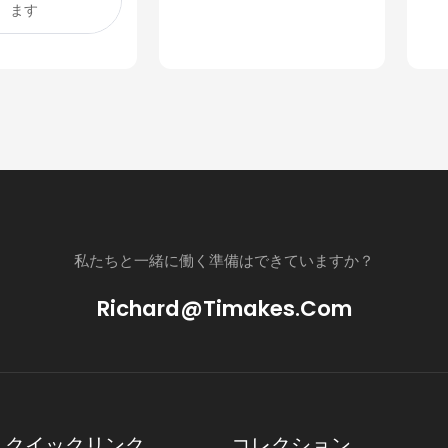
ます
 学校 ビジネ
 DL905
私たちと一緒に働く準備はできていますか？
Richard@timakes.com
クイックリンク
コレクション