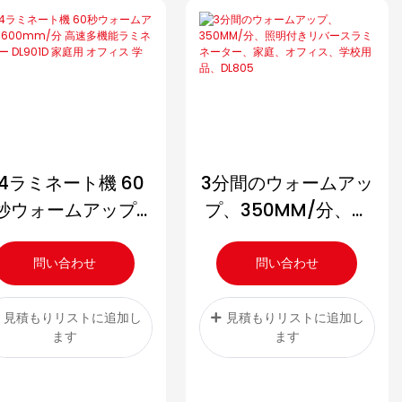
4ラミネート機 60
3分間のウォームアッ
秒ウォームアップ
プ、350MM/分、照
00mm/分 高速多機
明付きリバースラミ
能ラミネーター
ネーター、家庭、オ
問い合わせ
問い合わせ
L901D 家庭用 オフ
フィス、学校用品、
ィス 学校用
DL805
見積もりリストに追加し
見積もりリストに追加し
ます
ます