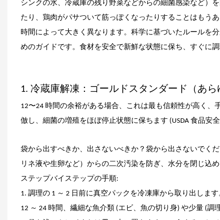
シンクの水、冷蔵庫の残り野菜などからの細菌感染など）を
たり、鶏肉がパサついて筋っぽくなったりすることはもうあ
時間によって大きく異なります。科学に基づいたルールを分
めのガイドです。食材を安全で新鮮な状態に保ち、すぐに調
1. 冷蔵庫解凍：ゴールドスタンダード（あ
12〜24 時間の余裕がある場合、これは最も信頼性が高く
倣し、細菌の増殖をほぼ停止状態に保ちます (USDA 食品安
袋から出すべきか、出さないべきか？袋から出さないでくだ
リネ液や生卵など）からの二次汚染を防ぎ、水分を閉じ込め
ステップバイステップの手順:
1. 調理の 1 ～ 2 日前に真空パックを冷凍庫から取り出し
12 ～ 24 時間、繊細な魚介類 (エビ、魚の切り身) や少量 (調