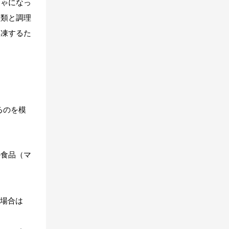
しゃになっ
種類と調理
解凍するた
るのを模
の食品（マ
の場合は