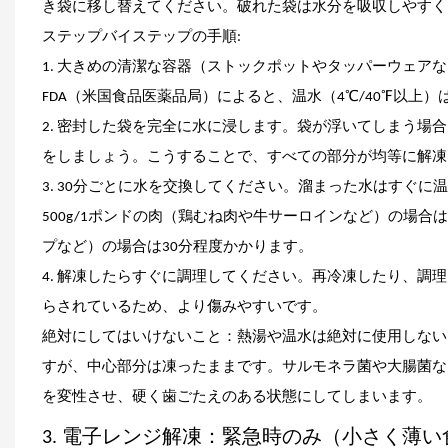
き袋に移し替えてください。破れた袋は水分を吸収しやすく
ステップバイステップの手順:
1. 大きめの清潔な容器（ストックポットやタッパーウェア
FDA（米国食品医薬品局）によると、温水（4℃/40℉以上
2. 密封した袋を完全に水に浸します。袋が浮いてしまう
をしましょう。こうすることで、すべての部分が均等に解凍
3. 30分ごとに水を交換してください。溜まった水はすぐ
500g/1ポンドの肉（鶏むね肉や牛サーロインなど）の場
プなど）の場合は30分程度かかります。
4. 解凍したらすぐに調理してください。再冷凍したり、
らされているため、より傷みやすいです。
絶対にしてはいけないこと：熱湯や温水は絶対に使用しないで
すが、中心部分は凍ったままです。サルモネラ菌や大腸菌な
を変性させ、硬く歯ごたえのある状態にしてしまいます。
3. 電子レンジ解凍：緊急時のみ（小さく薄