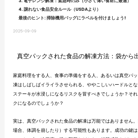
3. 電子レンジ解凍：緊急時のみ（小さく薄い食材に最適）
4. 譲れない食品安全ルール（USDAより）
最後のヒント: 掃除機用バッグにラベルを付けましょう!
2025-09-09
真空パックされた食品の解凍方法：袋から
家庭料理をする人、食事の準備をする人、あるいは
真空パッ
凍はしばしばイライラさせられる、ややこしいハードルとな
ステーキが水浸しになるリスクを冒すべきでしょうか？それ
クになるのでしょうか？
実は、
真空パックされた食品の
解凍は万能ではありません。
場合、体調を崩したり）する可能性もあります。成功の鍵は