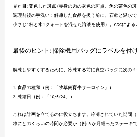
見た目: 変色した斑点 (赤身の肉の灰色の斑点、魚の茶色の
調理前後の手洗い：解凍した食品を扱う前に、石鹸と温水で
小さじ1杯と水1クォートを混ぜた溶液を使用）。CDCによ
最後のヒント: 掃除機用バッグにラベルを付け
解凍しやすくするために、冷凍する前に
真空パック
に次の 
1. 食品の種類（例：「牧草飼育牛サーロイン」）
2. 凍結日（例：「10/5/24」）
これは計画を立てるのに役立ちます。冷凍されていた期間（真空
凍にどのくらいの時間が必要か（例: 6 か月経ったステーキで