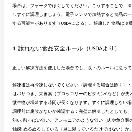
場合は、フォークでほぐしてください。こうすることで、凍
4. すぐに調理しましょう。電子レンジで加熱すると食品の
する可能性があります（USDAによる）。解凍した食品は冷
4. 譲れない食品安全ルール（USDAより）
正しい解凍方法を使用した場合でも、以下のルールに従って
解凍後は再冷凍しないでください（調理する場合は除く）：
はパサつき、栄養素（ブロッコリーのビタミンCなど）が失
微生物が増殖する時間が長くなります。すぐに調理しない場
調理前に腐敗がないか確認する：完璧に解凍したとしても、
匂い: 酸っぱい匂い、アンモニアのような匂い（肉や魚介
触感: ぬるぬるしている（単に湿っているだけではない）か