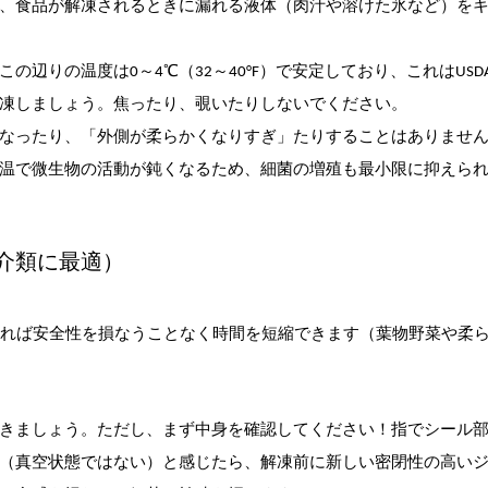
とで、食品が解凍されるときに漏れる液体（肉汁や溶けた氷など）を
の辺りの温度は0～4℃（32～40°F）で安定しており、これはUSD
凍しましょう。焦ったり、覗いたりしないでください。
なったり、「外側が柔らかくなりすぎ」たりすることはありませ
温で微生物の活動が鈍くなるため、細菌の増殖も最小限に抑えら
魚介類に最適）
守れば安全性を損なうことなく時間を短縮できます（葉物野菜や柔
きましょう。ただし、まず中身を確認してください！指でシール
（真空状態ではない）と感じたら、解凍前に新しい密閉性の高い