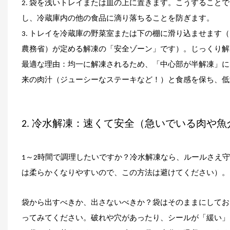
2. 袋を浅いトレイまたは皿の上に置きます。こうするこ
し、冷蔵庫内の他の食品に滴り落ちることを防ぎます。
3. トレイを冷蔵庫の野菜室または下の棚に滑り込ませます（こ
農務省）が定める解凍の「安全ゾーン」です）。じっくり解
最適な理由：均一に解凍されるため、「中心部が半解凍」に
来の肉汁（ジューシーなステーキなど！）と食感を保ち、低
2. 冷水解凍：速くて安全（急いでいる肉や
1～2時間で調理したいですか？冷水解凍なら、ルールさえ
は柔らかくなりやすいので、この方法は避けてください）。
袋から出すべきか、出さないべきか？袋はそのままにしてお
ってみてください。破れや穴があったり、シールが「緩い」