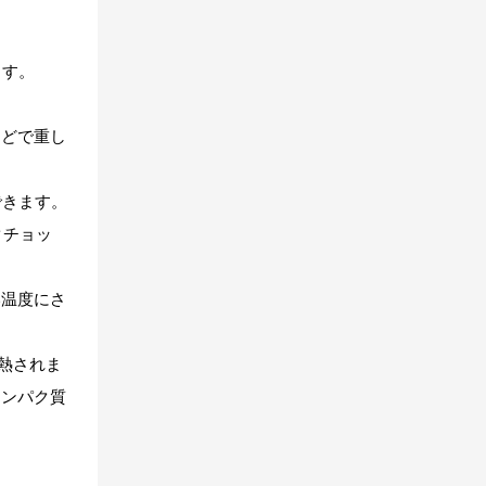
ます。
などで重し
できます。
クチョッ
い温度にさ
熱されま
タンパク質