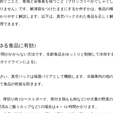
防ぐことと、食感と栄養素を保つこと（ブロッコリーがぐしゃぐ
りません）です。解凍袋をつけたままにするか外すかは、食品の
かりやすく解説します。以下は、真空パックされた食品を正しく
理できます。
らゆる食品に有効）
、手間がかからない方法です。生鮮食品をゆっくりと制御して冷却す
全ガイドラインによる)。
さい。真空パックは保護バリアとして機能します。冷蔵庫内の他
て食品の乾燥を防ぎます。
ます。厚切り肉 (ローストポーク、骨付き鶏もも肉など) や大量の野菜
理済みご飯 1 カップなど) の場合は 6 ～ 12 時間かかります。