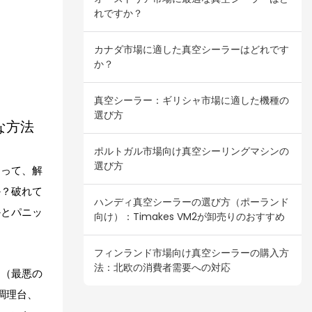
れですか？
カナダ市場に適した真空シーラーはどれです
か？
真空シーラー：ギリシャ市場に適した機種の
選び方
な方法
ポルトガル市場向け真空シーリングマシンの
選び方
とって、解
か？破れて
ハンディ真空シーラーの選び方（ポーランド
かとパニッ
向け）：Timakes VM2が卸売りのおすすめ
フィンランド市場向け真空シーラーの購入方
法：北欧の消費者需要への対応
り（最悪の
調理台、