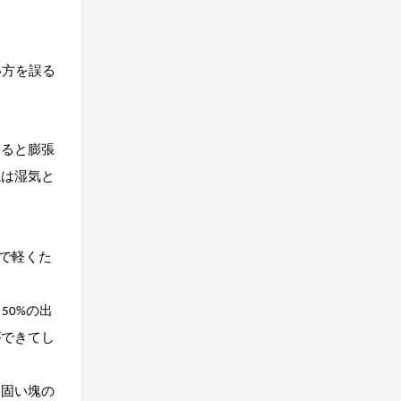
い方を誤る
すると膨張
境は湿気と
で軽くた
50%の出
ができてし
に固い塊の