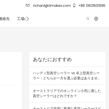
richard@timakes.com
+86 13631501995
連絡先
工場の強さ
あなたにおすすめ
ハンディ型真空シーラー vs 卓上型真空シー
ラー：どちらか一方を選ぶ必要はありませ
ん！オーストラリアとニュージーランドの卸
売業者向け在庫組み合わせプラン
オーストラリアでのオンライン小売に適した
真空シーラーはどれですか？
オーストリア市場に最適な真空シーラーはど