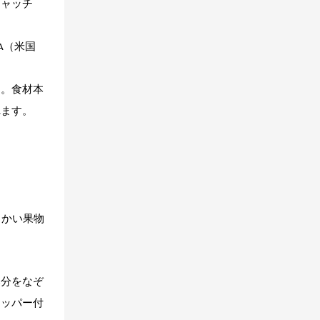
キャッチ
A（米国
ん。食材本
れます。
らかい果物
部分をなぞ
ジッパー付