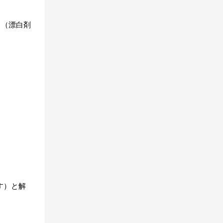
う（漂白剤
す）と解