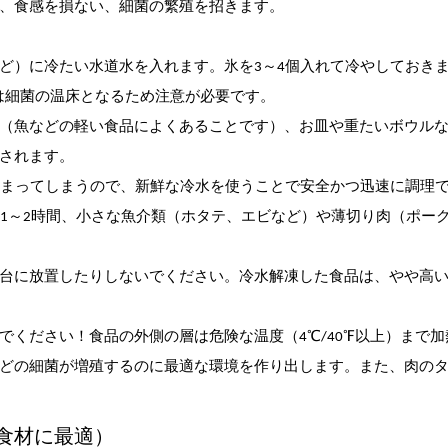
、食感を損ない、細菌の繁殖を招きます。
など）に冷たい水道水を入れます。氷を3～4個入れて冷やしておき
）は細菌の温床となるため注意が必要です。
場合（魚などの軽い食品によくあることです）、お皿や重たいボウル
されます。
に温まってしまうので、新鮮な冷水を使うことで安全かつ迅速に調理
合は1～2時間、小さな魚介類（ホタテ、エビなど）や薄切り肉（ポー
調理台に放置したりしないでください。冷水解凍した食品は、やや高
ください！食品の外側の層は危険な温度（4℃/40℉以上）まで加
どの細菌が増殖するのに最適な環境を作り出します。また、肉の
い食材に最適）