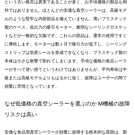
という古い格言は
真実であることが多く、お手頃価格の製品も例
外ではありません。ほとんどの安価な真空シーラーは、高級モデ
。
ルのような堅牢な内部部品を備えていません
薄いプラスチック
製のケース、低出力の吸引モーター、脆弱なシーリングガスケッ
トなどが一般的な欠陥です。これらの部品は、通常の使用ですぐ
に摩耗します。モーターは数ヶ月で吸引力が低下し、シーリング
ストリップは気密シールを形成できなくなり、プラスチック製の
本体は小さな衝撃で割れてしまいます。
手頃な価格の食品シーラ
すべて使い捨てというわけでは
あり
ー
が
ませんが、平均寿命は中
級または高級モデルよりもはるかに短く、故障はユーザーの間で
頻繁に苦情となっています。
M
なぜ低価格の
真空シーラーを
選ぶのか
機械の
故障
リスクは高い
安価な食品用真空
シーラー
が頻繁に故障する根本的な原因は、
製