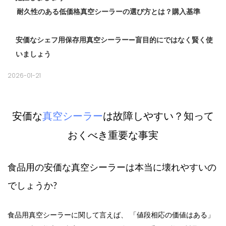
耐久性のある低価格真空シーラーの選び方とは？購入基準
安価なシェフ用保存用真空シーラー—盲目的にではなく賢く使
いましょう
2026-01-21
安価な
真空シーラー
は故障しやすい？知って
おくべき重要な事実
食品用の
安価な真空シーラーは本当に壊れやすいの
でしょう
か
?
値段
「
」
食品用真空シーラー
に関して言えば、
相応の価値はある