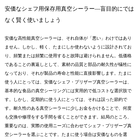
—
安価な
シェフ用保存用真空シーラー
盲目的にでは
なく賢く使いましょう
わけではあり
「
」
安価な高性能真空シーラーは、それ自体が
悪い
ません
。しかし、軽く、たまにしか使わないように設計されてお
り、頻繁または頻繁に使用すると故障は避けられません。低価格
であることの裏返しとして、素材の品質と部品の耐久性が犠牲に
なっており、それが製品の寿命と性能に直接影響します。たまに
使う人にとっては、安価なシェフ・プリザーブ真空シーラーは、
基本的な食品の真空シーリングには実用的で低コストな選択肢で
で
誤っ
す。しかし、定期的に使う人にとっては、それは
た節約
す
。
耐久性のある真空シーラーに少しお金をかけることで、何度
も交換や修理をする手間を省くことができます。結局のところ、
重要なのは、実際の使用ニーズに合わせてシェフ・プリザーブ真
空シーラー
を選ぶことです。たまに使う場合は安価なものを選