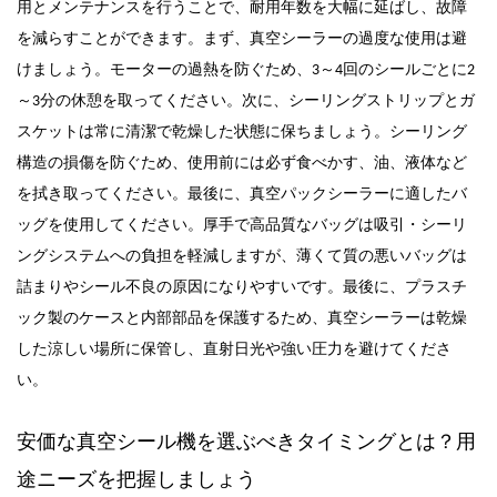
用とメンテナンスを行うことで、
耐用
年数を大幅に延ばし、故障
を減らすことができます。まず、真空シーラーの過度な使用は避
。
けましょう
モーターの過熱を防ぐため、3～4回のシールごとに2
～3分の休憩を取ってください。次に、シーリングストリップとガ
スケットは常に清潔で乾燥した状態に保ちましょう。シーリング
構造の損傷を防ぐため、使用前には必ず食べかす、油、液体など
を拭き取ってください。最後に、真空パックシーラーに適したバ
厚手
ッグを使用してください。
で高品質なバッグは吸引・シーリ
ングシステムへの負担を軽減しますが、薄くて質の悪いバッグは
詰まりやシール不良の原因になりやすいです。最後に、プラスチ
ック製のケースと内部部品を保護するため、真空シーラーは乾燥
した涼しい場所に保管し、直射日光や強い圧力を避けてくださ
い。
安価な真空シール機を選ぶべきタイミングとは？用
途ニーズを把握しましょう