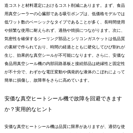
造コストと材料選定におけるコスト削減にあります。まず、
食品
吸引ポンプ
は、
低
用真空シーラーの心臓部である
価格モデルでは
低ワット数のベーシックなタイプであることが多く、長時間使用
や頻繁な使用に耐えられず、過熱や焼損につながります。次に、
気密性を確保するシーリング部品とシリコンガスケットは低品質
の素材で作られており、時間の経過とともに硬化してひび割れが
生じ、効果的な真空シールが不可能になります。さらに、安価な
食品用真空シール機の内部回路基板と接続部品は
絶縁
性と固定性
が不十分で、わずかな電圧変動や偶発的な液体のこぼれによって
簡単に損傷し、故障率をさらに高めています。
安価な真空ヒートシール機
で故障を回避できます
か
？
実用的なヒント
安価な真空ヒートシール機は品質に限界がありますが、適切な使