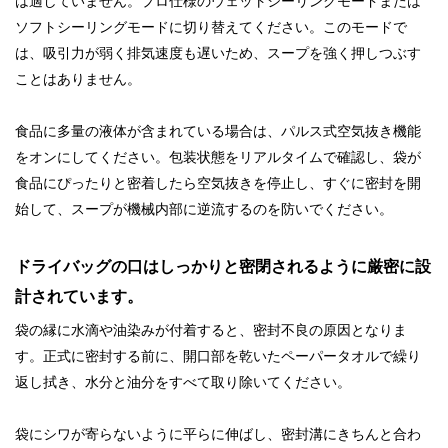
は適していません。プロ仕様のウェットシーリングモードまたは
ソフトシーリングモードに切り替えてください。このモードで
は、吸引力が弱く排気速度も遅いため、スープを強く押しつぶす
ことはありません。
食品に多量の液体が含まれている場合は、パルス式空気抜き機能
をオンにしてください。包装状態をリアルタイムで確認し、袋が
食品にぴったりと密着したら空気抜きを停止し、すぐに密封を開
始して、スープが機械内部に逆流するのを防いでください。
ドライバッグの口はしっかりと密閉されるように厳密に設
計されています。
袋の縁に水滴や油染みが付着すると、密封不良の原因となりま
す。正式に密封する前に、開口部を乾いたペーパータオルで繰り
返し拭き、水分と油分をすべて取り除いてください。
袋にシワが寄らないように平らに伸ばし、密封溝にきちんと合わ