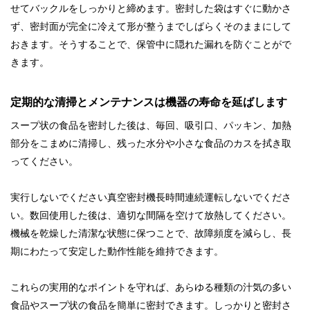
せてバックルをしっかりと締めます。密封した袋はすぐに動かさ
ず、密封面が完全に冷えて形が整うまでしばらくそのままにして
おきます。そうすることで、保管中に隠れた漏れを防ぐことがで
きます。
定期的な清掃とメンテナンスは機器の寿命を延ばします
スープ状の食品を密封した後は、毎回、吸引口、パッキン、加熱
部分をこまめに清掃し、残った水分や小さな食品のカスを拭き取
ってください。
実行しないでください
真空密封機
長時間連続運転しないでくださ
い。数回使用した後は、適切な間隔を空けて放熱してください。
機械を乾燥した清潔な状態に保つことで、故障頻度を減らし、長
期にわたって安定した動作性能を維持できます。
これらの実用的なポイントを守れば、あらゆる種類の汁気の多い
食品やスープ状の食品を簡単に密封できます。しっかりと密封さ