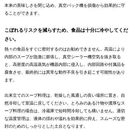
本来の美味しさを閉じ込め、真空パック機を損傷から効果的に守
ることができます。
こぼれるリスクを減らすため、食品は十分に冷やしてくだ
さい。
熱々の食品をすぐに密封するのはお勧めできません。高温により
内部のスープが急激に膨張し、
真空シーラー機
空気を抜き取る
と、高密度の高温蒸気が機器内部に侵入し、内部回路や付属品を
腐食させ、最終的には異常な動作不良を引き起こす可能性があり
ます。
出来立てのスープ料理は、乾燥した風通しの良い場所に置き、自
然冷却して室温に戻してください。とろみのある汁物や濃厚なス
ープ料理の場合は、冷蔵庫で短時間冷却しても構いません。適切
な温度管理は、液体の揺れや溢れを効果的に抑え、スムーズな密
封のためのしっかりとした土台となります。