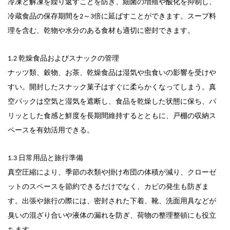
冷凍と解凍を繰り返すことを防ぎ、細菌の増殖や酸化を抑制し、
冷蔵食品の保存期間を2～3倍に延ばすことができます。スープ料
理を含む、乾物や水分のある食材も適切に密封できます。
1.2 乾燥食品およびスナックの管理
ナッツ類、穀物、お茶、乾燥食品は湿気や虫食いの影響を受けや
すい。開封したスナック菓子はすぐに柔らかくなってしまう。真
空パックは空気と湿気を遮断し、食品を乾燥した状態に保ち、パ
リッとした食感と鮮度を長期間維持するとともに、戸棚の収納ス
ペースを有効活用できる。
1.3 日常用品と旅行準備
真空圧縮により、季節の衣類や掛け布団の体積が減り、クローゼ
ットのスペースを節約できるだけでなく、カビの発生も防ぎま
す。出張や旅行の際には、密封された下着、靴、洗面用具などが
臭いの混ざり合いや液体の漏れを防ぎ、荷物の整理整頓にも役立