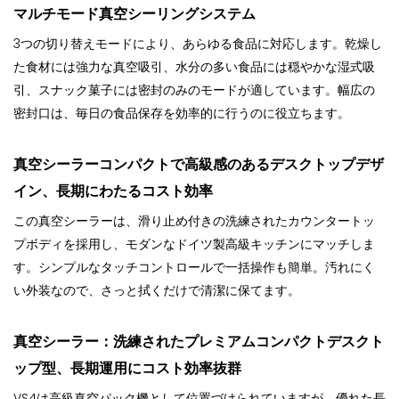
マルチモード真空シーリングシステム
3つの切り替えモードにより、あらゆる食品に対応します。乾燥し
た食材には強力な真空吸引、水分の多い食品には穏やかな湿式吸
引、スナック菓子には密封のみのモードが適しています。幅広の
密封口は、毎日の食品保存を効率的に行うのに役立ちます。
真空シーラー
コンパクトで高級感のあるデスクトップデザ
イン、長期にわたるコスト効率
この真空シーラーは、滑り止め付きの洗練されたカウンタートッ
プボディを採用し、モダンなドイツ製高級キッチンにマッチしま
す。シンプルなタッチコントロールで一括操作も簡単。汚れにく
い外装なので、さっと拭くだけで清潔に保てます。
真空シーラー：洗練されたプレミアムコンパクトデスクト
ップ型、長期運用にコスト効率抜群
VS4は高級真空パック機として位置づけられていますが、優れた長