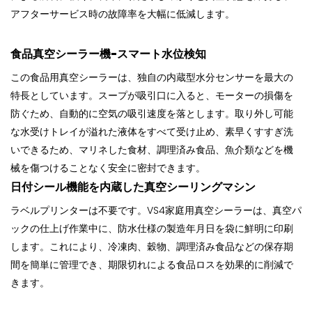
アフターサービス時の故障率を大幅に低減します。
食品真空シーラー機
-スマート水位検知
この食品用真空シーラーは、独自の内蔵型水分センサーを最大の
特長としています。スープが吸引口に入ると、モーターの損傷を
防ぐため、自動的に空気の吸引速度を落とします。取り外し可能
な水受けトレイが溢れた液体をすべて受け止め、素早くすすぎ洗
いできるため、マリネした食材、調理済み食品、魚介類などを機
械を傷つけることなく安全に密封できます。
日付シール機能を内蔵した真空シーリングマシン
ラベルプリンターは不要です。VS4家庭用真空シーラーは、真空パ
ックの仕上げ作業中に、防水仕様の製造年月日を袋に鮮明に印刷
します。これにより、冷凍肉、穀物、調理済み食品などの保存期
間を簡単に管理でき、期限切れによる食品ロスを効果的に削減で
きます。