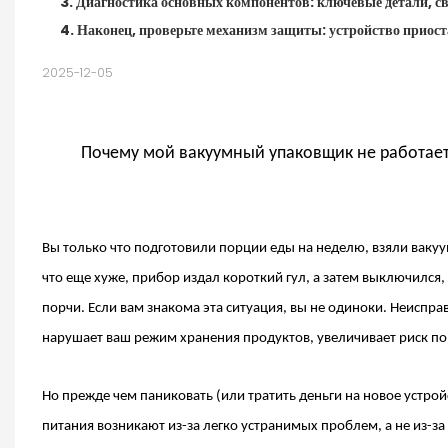
3. Диагностика основных компонентов: ключевые детали, 
4. Наконец, проверьте механизм защиты: устройство приос
2025-12-05
Почему мой вакуумный упаковщик не работает
Вы только что подготовили порции еды на неделю, взяли
вакуу
что еще хуже, прибор издал короткий гул, а затем выключился,
порчи. Если вам знакома эта ситуация, вы не одиноки. Неиспр
нарушает ваш режим хранения продуктов, увеличивает риск пор
Но прежде чем паниковать (или тратить деньги на новое устро
питания
возникают из-за легко устранимых проблем, а не из-з