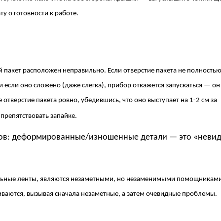
у о готовности к работе.
 пакет расположен неправильно. Если отверстие пакета не полность
если оно сложено (даже слегка), прибор откажется запускаться — он
отверстие пакета ровно, убедившись, что оно выступает на 1-2 см за
препятствовать запайке.
алов: деформированные/изношенные детали — это «неви
ельные ленты, являются незаметными, но незаменимыми помощникам
ваются, вызывая сначала незаметные, а затем очевидные проблемы.