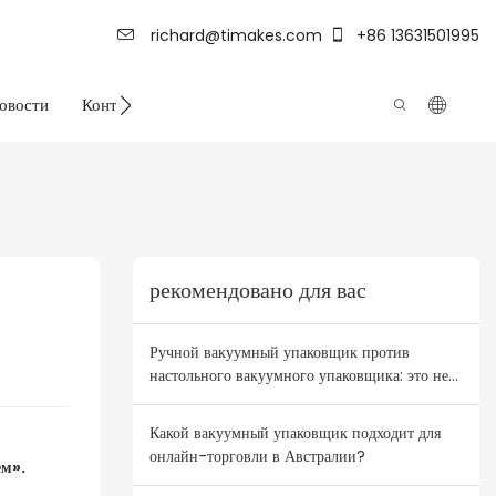
richard@timakes.com
+86 13631501995
овости
Контакт
Сила фабрики
рекомендовано для вас
Ручной вакуумный упаковщик против
настольного вакуумного упаковщика: это не
выбор между двумя крайностями! План
комбинирования товаров для оптовиков
Какой вакуумный упаковщик подходит для
Австралии и Новой Зеландии.
онлайн-торговли в Австралии?
ем».