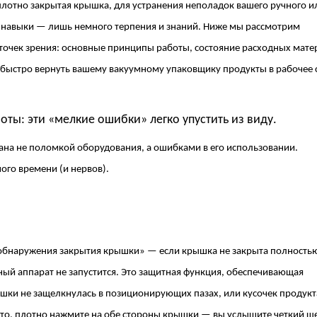
плотно закрытая крышка, для устранения неполадок вашего ручного и
е навыки — лишь немного терпения и знаний. Ниже мы рассмотрим
точек зрения: основные принципы работы, состояние расходных мате
быстро вернуть вашему вакуумному упаковщику продукты в рабочее 
оты: эти «мелкие ошибки» легко упустить из виду.
ана не поломкой оборудования, а ошибками в его использовании.
ого времени (и нервов).
обнаружения закрытия крышки» — если крышка не закрыта полность
ый аппарат не запустится. Это защитная функция, обеспечивающая
ышки не защелкнулась в позиционирующих пазах, или кусочек продукт
то, плотно нажмите на обе стороны крышки — вы услышите четкий щ