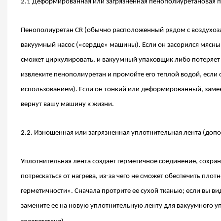
2.1 Деформированная или загрязненная пенополиуретановая 
Пенополиуретан CR (обычно расположенный рядом с воздухоз
вакуумный насос («сердце» машины). Если он засорился мясны
сможет циркулировать, и вакуумный упаковщик либо потеряет 
извлеките пенополиуретан и промойте его теплой водой, если
использованием). Если он тонкий или деформированный, замен
вернут вашу машину к жизни.
2.2. Изношенная или загрязненная уплотнительная лента (доп
Уплотнительная лента создает герметичное соединение, сохран
потрескаться от нагрева, из-за чего не сможет обеспечить пл
герметичности». Сначала протрите ее сухой тканью; если вы в
замените ее на новую уплотнительную ленту для вакуумного у