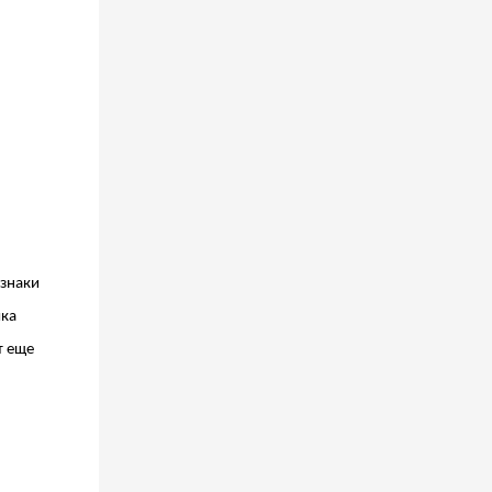
изнаки
йка
т еще