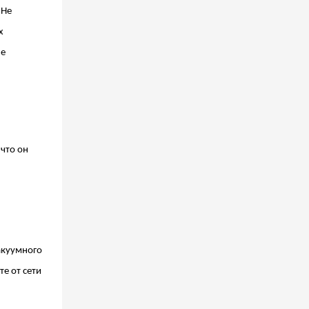
 Не
х
не
что он
акуумного
е от сети