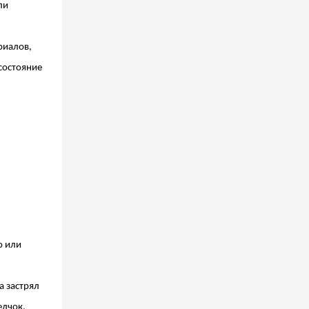
ли
риалов,
состояние
ю или
а застрял
елчок,