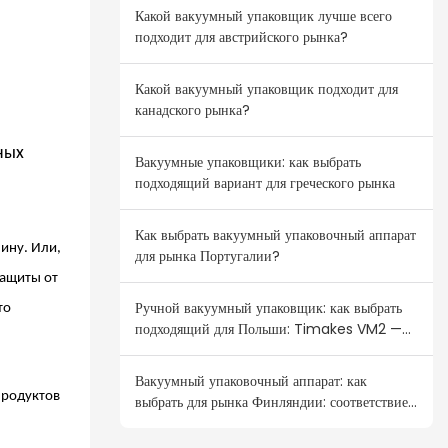
Какой вакуумный упаковщик лучше всего
подходит для австрийского рынка?
Какой вакуумный упаковщик подходит для
канадского рынка?
ных
Вакуумные упаковщики: как выбрать
подходящий вариант для греческого рынка
Как выбрать вакуумный упаковочный аппарат
ину. Или,
для рынка Португалии?
защиты от
Ручной вакуумный упаковщик: как выбрать
то
подходящий для Польши: Timakes VM2 —
ваш лучший выбор для оптовой продажи.
Вакуумный упаковочный аппарат: как
продуктов
выбрать для рынка Финляндии: соответствие
потребительскому спросу в странах Северной
Европы