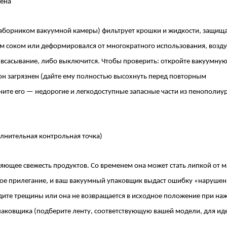
пена
аборником вакуумной камеры) фильтрует крошки и жидкости, защищ
м соком или деформировался от многократного использования, возду
всасывание, либо выключится. Чтобы проверить: откройте вакуумную
 он загрязнен (дайте ему полностью высохнуть перед повторным
ите его — недорогие и легкодоступные запасные части из пенополиу
олнительная контрольная точка)
яющее свежесть продуктов. Со временем она может стать липкой от м
отное прилегание, и ваш вакуумный упаковщик выдаст ошибку «наруше
идите трещины или она не возвращается в исходное положение при на
паковщика (подберите ленту, соответствующую вашей модели, для ид