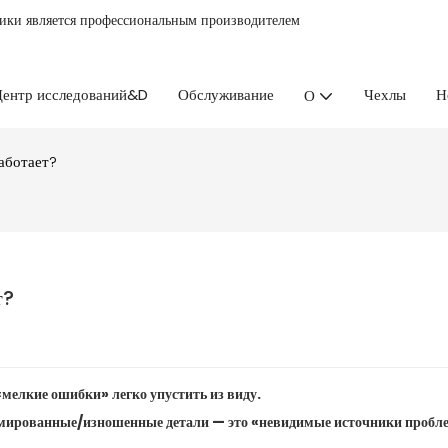
ники является профессиональным производителем
ентр исследований&D
Обслуживание
Чехлы
Н
О
аботает?
т?
«мелкие ошибки» легко упустить из виду.
ормированные/изношенные детали — это «невидимые источники пробл