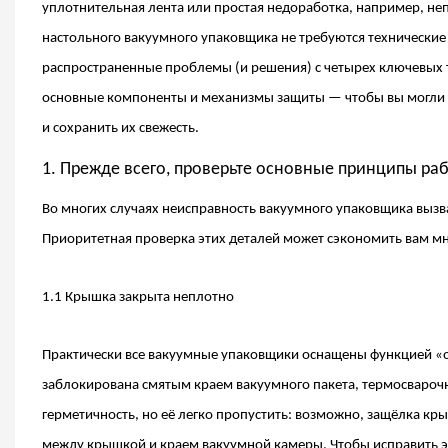
уплотнительная лента или простая недоработка, например, не
настольного вакуумного упаковщика не требуются технически
распространенные проблемы (и решения) с четырех ключевых 
основные компоненты и механизмы защиты — чтобы вы могли 
и сохранить их свежесть.
1. Прежде всего, проверьте основные принципы раб
Во многих случаях неисправность вакуумного упаковщика вызв
Приоритетная проверка этих деталей может сэкономить вам мн
1.1 Крышка закрыта неплотно
Практически все вакуумные упаковщики оснащены функцией «
заблокирована смятым краем вакуумного пакета, термосварочн
герметичность, но её легко пропустить: возможно, защёлка кр
между крышкой и краем вакуумной камеры. Чтобы исправить э