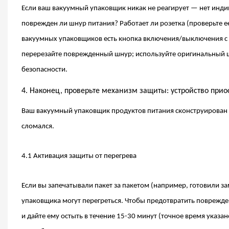
Если ваш вакуумный упаковщик никак не реагирует — нет индик
поврежден ли шнур питания? Работает ли розетка (проверьте е
вакуумных упаковщиков есть кнопка включения/выключения с ф
перерезайте поврежденный шнур; используйте оригинальный ш
безопасности.
4. Наконец, проверьте механизм защиты: устройство при
Ваш вакуумный упаковщик продуктов питания сконструирован та
сломался.
4.1 Активация защиты от перегрева
Если вы запечатывали пакет за пакетом (например, готовили з
упаковщика могут перегреться. Чтобы предотвратить поврежден
и дайте ему остыть в течение 15-30 минут (точное время указа