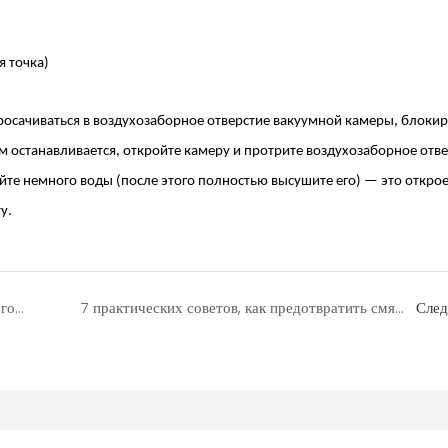
 точка)
росачиваться в воздухозаборное отверстие вакуумной камеры, блокир
ем останавливается, откройте камеру и протрите воздухозаборное отв
те немного воды (после этого полностью высушите его) — это открое
у.
Будет ли мясо мариноваться быстрее, если его запечатать в вакуумную упаковку?
7 практических советов, как предотвратить смятие продуктов во время вакуумной упаковки
Сле