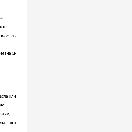
ая
х не
 камеру,
ретана CR
асла или
ние
жатии,
еального