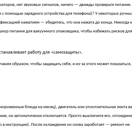
аторов, нет звуковых сигналов, ничего — дважды проверьте питание.
е с помощью зарядного устройства для телефона)? У некоторых ручны
иксацией нажатием — убедитесь, что она нажата до конца. Никогда 
нур питания для вакуумного упаковщика, чтобы избежать рисков для
останавливает работу для «самозащиты».
ким образом, чтобы защищать себя, и из-за этого может показаться, 
амороженные блюда на месяц), двигатель или уплотнительная лента в
ие, он автоматически отключается. Просто выключите его, отсоединит
но в инструкции). После охлаждения он снова заработает — ремонт не