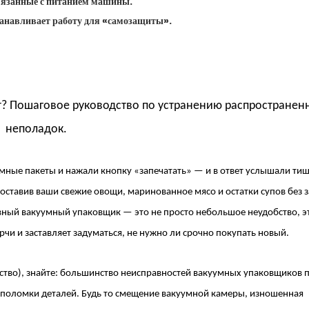
связанные с питанием машины.
танавливает работу для «самозащиты».
? Пошаговое руководство по устранению распространен
неполадок.
мные пакеты
и нажали кнопку «запечатать» — и в ответ услышали тиш
 оставив ваши свежие овощи, маринованное мясо и остатки супов без 
авный вакуумный упаковщик — это не просто небольшое неудобство, э
чи и заставляет задуматься, не нужно ли срочно покупать новый.
йство), знайте: большинство неисправностей
вакуумных упаковщиков 
а поломки деталей. Будь то смещение вакуумной камеры, изношенная