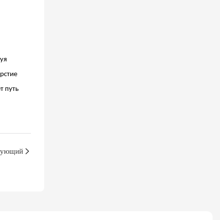
уя
ерстие
т путь
дующий