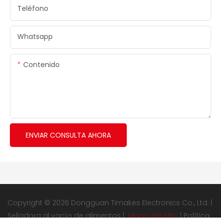
Teléfono
Whatsapp
Contenido
ENVIAR CONSULTA AHORA
Copyright © 2026 Dongguan Timakes Electronics Co., Ltd. |
Selladora al vacío de alimentos
|
Mapa del sitio
|
Política