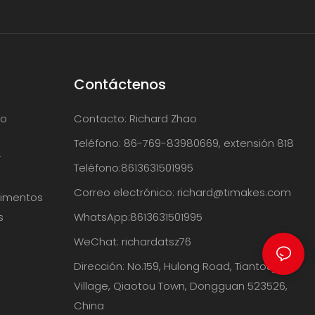
Contáctenos
ío
Contacto: Richard Zhao
Teléfono: 86-769-83980669, extensión 818
r
Teléfono:8613631501995
Correo electrónico:
richard@timakes.com
limentos
s
WhatsApp:8613631501995
WeChat: richardatsz76
Dirección: No.159, Hulong Road, Tiantoujiao
Village, Qiaotou Town, Dongguan 523526,
China