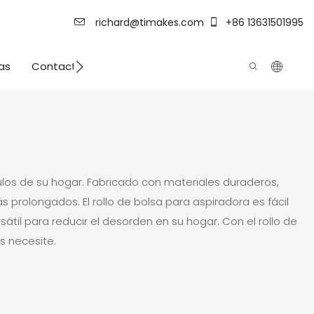
richard@timakes.com
+86 13631501995
as
Contacto
Fuerza de fábrica
ulos de su hogar. Fabricado con materiales duraderos,
 prolongados. El rollo de bolsa para aspiradora es fácil
átil para reducir el desorden en su hogar. Con el rollo de
s necesite.