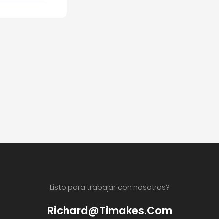
enamiento,
aración de
das o sous
vide
Listo para trabajar con nosotros?
Richard@timakes.com