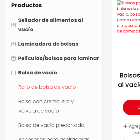
Productos
Sellador de alimentos al
+
vacío
+
Laminadora de bolsas
La mejor selladora al vacío
+
Películas/bolsas para laminar
Aspiradora de mano
Laminadora de 2 rollos
inalámbrica
-
Bolsa de vacío
Laminadora de 4 rollos
Película/bolsa brillante
Bolsas
Aspiradora de mano
al vací
Película/bolsa mate
Rollo de bolsa de vacío
almac
Bolsa con cremallera y
al vací
válvula de vacío
vací
alime
Bolsa de vacío precortada
Agreg
BP
co
Accesorios para aspiradoras