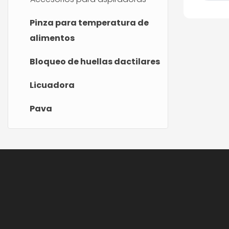
almac
prep
Pinza para temperatura de
comi
alimentos
Bloqueo de huellas dactilares
Licuadora
Pava