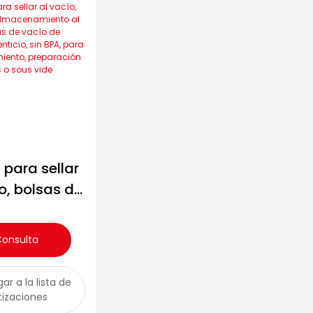
 para sellar
o, bolsas de
enamiento
o, bolsas de
Consulta
o de grado
nticio, sin
ar a la lista de
A, para
tizaciones