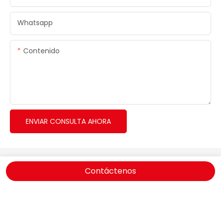
Whatsapp
Contenido
ENVIAR CONSULTA AHORA
Contáctenos
Copyright © 2026 Dongguan Timakes Electronics Co., Ltd. |
Selladora al vacío de alimentos
|
Mapa del sitio
|
Política
de privacidad