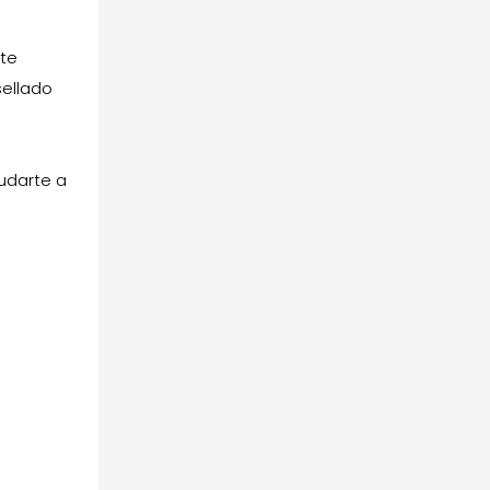
rte
sellado
yudarte a