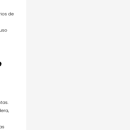
rios de
 uso
e
tas.
dera,
jas