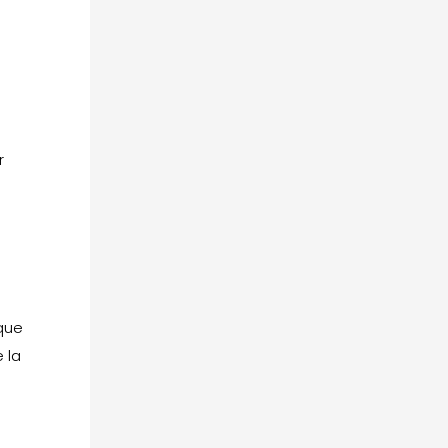
r
 que
 la