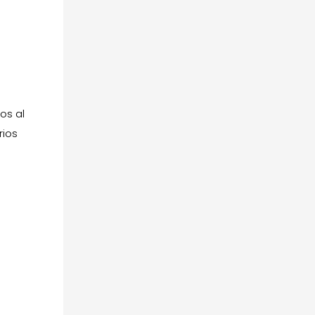
os al
rios