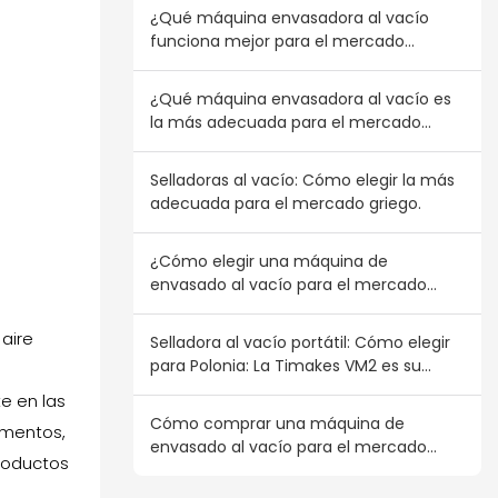
¿Qué máquina envasadora al vacío
funciona mejor para el mercado
austriaco?
¿Qué máquina envasadora al vacío es
la más adecuada para el mercado
canadiense?
Selladoras al vacío: Cómo elegir la más
adecuada para el mercado griego.
¿Cómo elegir una máquina de
envasado al vacío para el mercado
portugués?
aire
Selladora al vacío portátil: Cómo elegir
para Polonia: La Timakes VM2 es su
mejor opción al por mayor.
e en las
Cómo comprar una máquina de
imentos,
envasado al vacío para el mercado
productos
finlandés: Adapte su compra a la
demanda del consumidor nórdico.