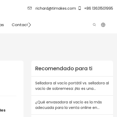
richard@timakes.com
+86 13631501995
as
Contacto
Fuerza de fábrica
Recomendado para ti
Selladora al vacío portátil vs. selladora al
vacío de sobremesa: ¡No es una
cuestión de elegir una u otra! Plan de
combinación de inventario para
¿Qué envasadora al vacío es la más
mayoristas australianos y
adecuada para la venta online en
les
neozelandeses
Australia?