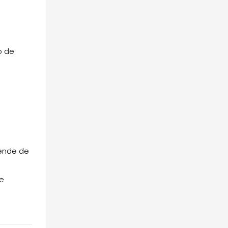
o de
n
pende de
de