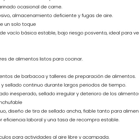
rinado ocasional de carne.
sivo, almacenamiento deficiente y fugas de aire.
e un solo toque
e vacío básica estable, bajo riesgo posventa, ideal para v
res de alimentos listos para cocinar.
ientos de barbacoa y talleres de preparación de alimentos.
d y sellado continuo durante largos periodos de tiempo.
 inesperado, sellado irregular y deterioro de los alimento
nchufable
o, diseño de tira de sellado ancha, fiable tanto para alime
eficiencia laboral y una tasa de recompra estable.
culos para actividades al aire libre y acampada.