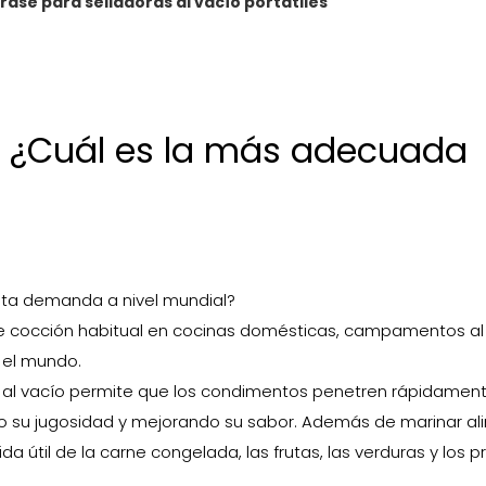
ase para selladoras al vacío portátiles
il: ¿Cuál es la más adecuada
anta demanda a nivel mundial?
de cocción habitual en cocinas domésticas, campamentos al 
 el mundo.
o al vacío permite que los condimentos penetren rápidament
do su jugosidad y mejorando su sabor. Además de marinar al
da útil de la carne congelada, las frutas, las verduras y los 