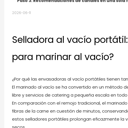
Paso 3: Recomendaciones de canales en una sola fr
2026-06-11
Selladora al vacío portát
para marinar al vacío?
¿Por qué las envasadoras al vacío portátiles tienen t
El marinado al vacío se ha convertido en un método 
libre y servicios de catering a pequeña escala en todo
En comparación con el remojo tradicional, el marinad
fibras de la carne en cuestión de minutos, conservan
estos selladores portátiles prolongan eficazmente la vi
secos.