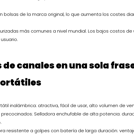
olsas de la marca original, lo que aumenta los costes dia
turizadas más comunes a nivel mundial. Los bajos costos de
 usuario.
de canales en una sola fras
ortátiles
l inalámbrica: atractiva, fácil de usar, alto volumen de ven
s precocinados: Selladora enchufable de alta potencia: dura
.
ora resistente a golpes con batería de larga duración: venta