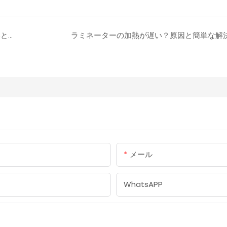
高吸引力の真空シーラーは必ずしも性能が良いとは限らない？真実を暴く
ラミネーターの加熱が遅い？原因と簡単な解
メール
WhatsAPP