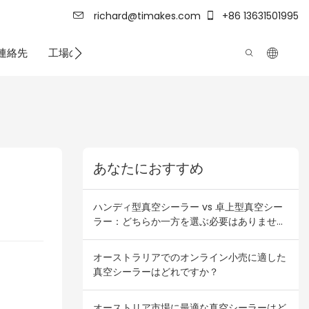
richard@timakes.com
+86 13631501995
連絡先
工場の強さ
あなたにおすすめ
ハンディ型真空シーラー vs 卓上型真空シー
ラー：どちらか一方を選ぶ必要はありませ
ん！オーストラリアとニュージーランドの卸
売業者向け在庫組み合わせプラン
オーストラリアでのオンライン小売に適した
真空シーラーはどれですか？
オーストリア市場に最適な真空シーラーはど