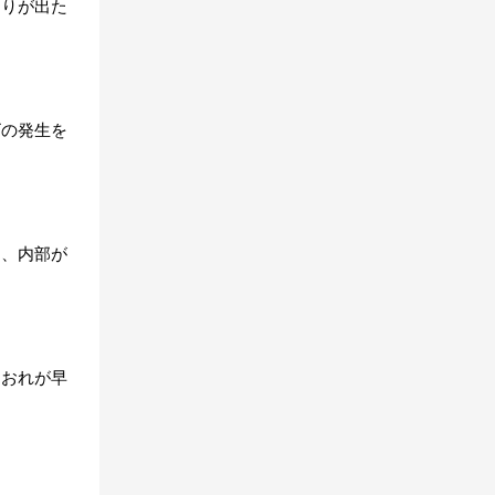
めりが出た
ビの発生を
り、内部が
しおれが早