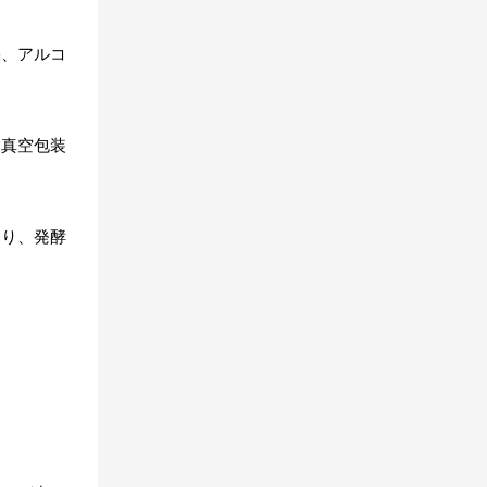
果、アルコ
た真空包装
より、発酵