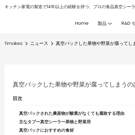
キッチン家電の製造で14年以上の経験を持つ、プロの
食品真空シー
Home
R&D
製品
Timakes
ニュース
真空パックした果物や野菜が腐ってし
真空パックした果物や野菜が腐ってしまうの
目次
真空パックされた農産物が酸素がなくても腐敗する理由
主なタブー真空シーラー果物と野菜用
真空パックにおすすめの食材