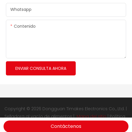
Whatsapp
Contenido
ENVIAR CONSULTA AHORA
Copyright © 2026 Dongguan Timakes Electronics Co., Ltd. |
Selladora al vacío de alimentos
|
Mapa del sitio
|
Política
de privacidad
Contáctenos