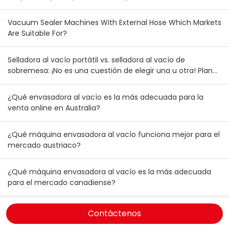
Vacuum Sealer Machines With External Hose Which Markets
Are Suitable For?
Selladora al vacío portátil vs. selladora al vacío de
sobremesa: ¡No es una cuestión de elegir una u otra! Plan
de combinación de inventario para mayoristas australianos
y neozelandeses
¿Qué envasadora al vacío es la más adecuada para la
venta online en Australia?
¿Qué máquina envasadora al vacío funciona mejor para el
mercado austriaco?
¿Qué máquina envasadora al vacío es la más adecuada
para el mercado canadiense?
Selladoras al vacío: Cómo elegir la más adecuada para el
Contáctenos
mercado griego.