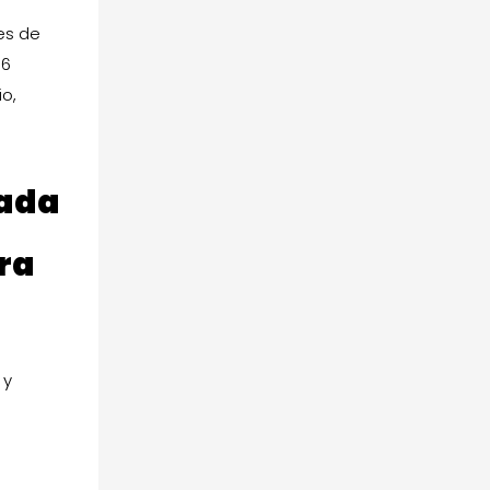
es de
M6
io,
ñada
ra
 y