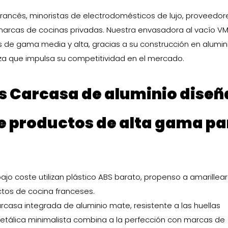
francés, minoristas de electrodomésticos de lujo, proveedor
 marcas de cocinas privadas. Nuestra envasadora al vacío V
es de gama media y alta, gracias a su construcción en alumin
eza que impulsa su competitividad en el mercado.
s
Carcasa de aluminio dise
de productos de alta gama pa
ajo coste utilizan plástico ABS barato, propenso a amarillear
ctos de cocina franceses.
rcasa integrada de aluminio mate, resistente a las huellas
a metálica minimalista combina a la perfección con marcas de