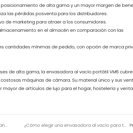
n posicionamiento de alta gama y un mayor margen de benef
iza las pérdidas posventa para los distribuidores.
ivo de marketing para atraer a los consumidores.
 almacenamiento en el almacén en comparación con las
des cantidades mínimas de pedido, con opción de marca pri
es de alta gama, la envasadora al vacío portátil VM6 cubre
s costosas máquinas de cámara. Su material único y sus ven
mayor de artículos de lujo para el hogar, hostelería y venta
Máquina de envasado al vacío: unidades elegantes de primera calidad diseñadas a medida para compradores mayoristas de cocinas domésticas y restaurantes de lujo franceses.
¿Cómo elegir una envasadora al vacío para tarros Mason?
P