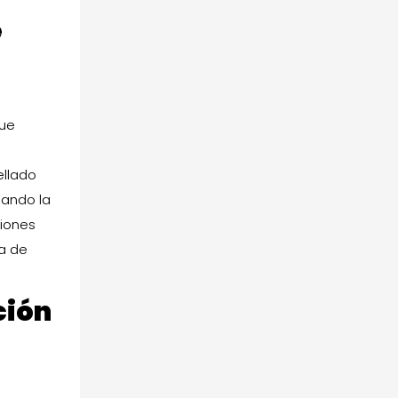
e
que
ellado
nando la
niones
na de
ción