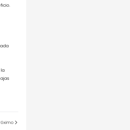
icio.
vada
 la
tajas
róximo