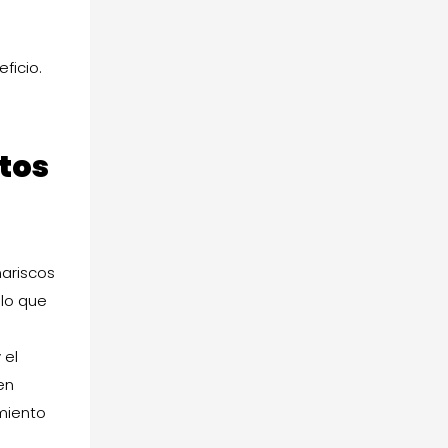
ficio.
tos
mariscos
 lo que
 el
en
miento