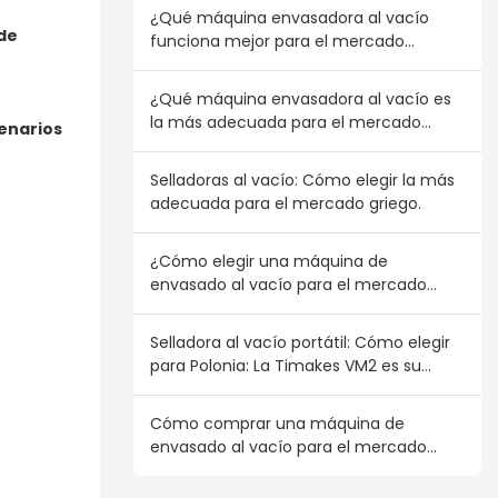
¿Qué máquina envasadora al vacío
 de
funciona mejor para el mercado
austriaco?
¿Qué máquina envasadora al vacío es
la más adecuada para el mercado
cenarios
canadiense?
Selladoras al vacío: Cómo elegir la más
adecuada para el mercado griego.
¿Cómo elegir una máquina de
envasado al vacío para el mercado
portugués?
Selladora al vacío portátil: Cómo elegir
para Polonia: La Timakes VM2 es su
mejor opción al por mayor.
Cómo comprar una máquina de
envasado al vacío para el mercado
finlandés: Adapte su compra a la
demanda del consumidor nórdico.