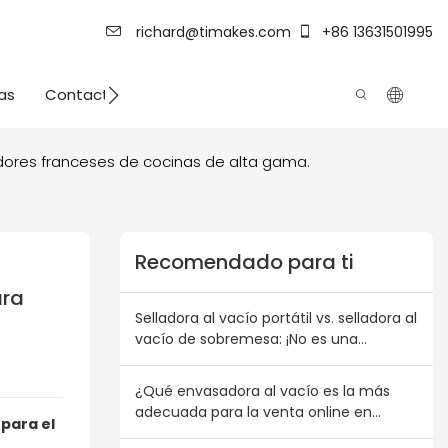
richard@timakes.com
+86 13631501995
as
Contacto
Fuerza de fábrica
idores franceses de cocinas de alta gama.
Recomendado para ti
ra 
Selladora al vacío portátil vs. selladora al
vacío de sobremesa: ¡No es una
cuestión de elegir una u otra! Plan de
combinación de inventario para
¿Qué envasadora al vacío es la más
mayoristas australianos y
adecuada para la venta online en
neozelandeses
 para el
Australia?