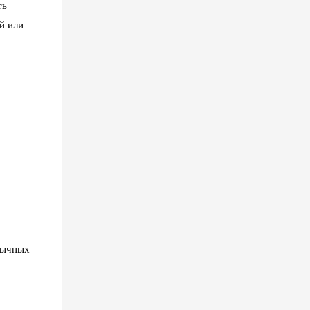
ть
й или
бычных