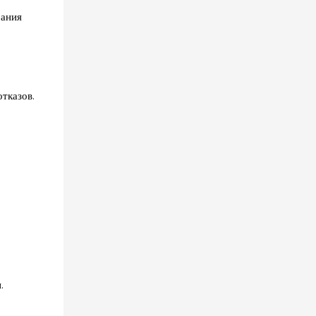
рания
тказов.
.