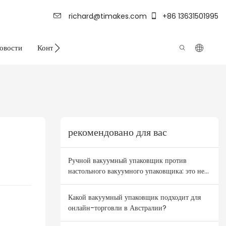
richard@timakes.com
+86 13631501995
овости
Контакт
Сила фабрики
рекомендовано для вас
Ручной вакуумный упаковщик против
настольного вакуумного упаковщика: это не
выбор между двумя крайностями! План
комбинирования товаров для оптовиков
Какой вакуумный упаковщик подходит для
Австралии и Новой Зеландии.
онлайн-торговли в Австралии?