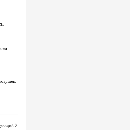
E.
 или
ловушек,
дующий