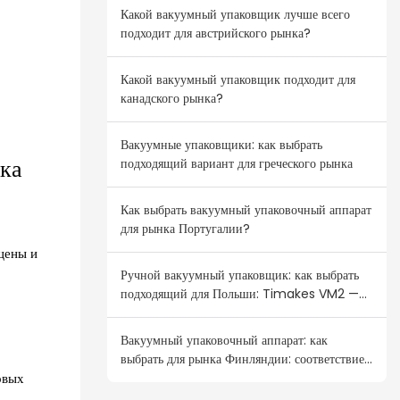
Какой вакуумный упаковщик лучше всего
подходит для австрийского рынка?
Какой вакуумный упаковщик подходит для
канадского рынка?
Вакуумные упаковщики: как выбрать
ика
подходящий вариант для греческого рынка
Как выбрать вакуумный упаковочный аппарат
для рынка Португалии?
цены и
Ручной вакуумный упаковщик: как выбрать
подходящий для Польши: Timakes VM2 —
ваш лучший выбор для оптовой продажи.
Вакуумный упаковочный аппарат: как
выбрать для рынка Финляндии: соответствие
овых
потребительскому спросу в странах Северной
Европы