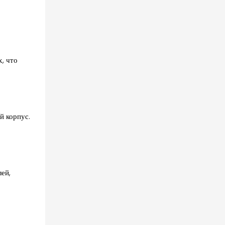
, что
й корпус.
ей,