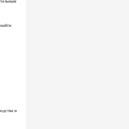
ительным
 найти
одства и