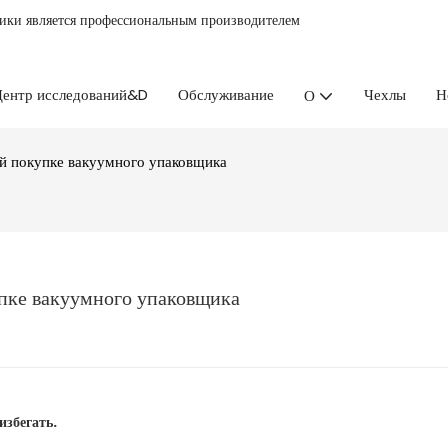
ники является профессиональным производителем
ентр исследований&D
Обслуживание
Чехлы
Н
О
й покупке вакуумного упаковщика
пке вакуумного упаковщика
избегать.