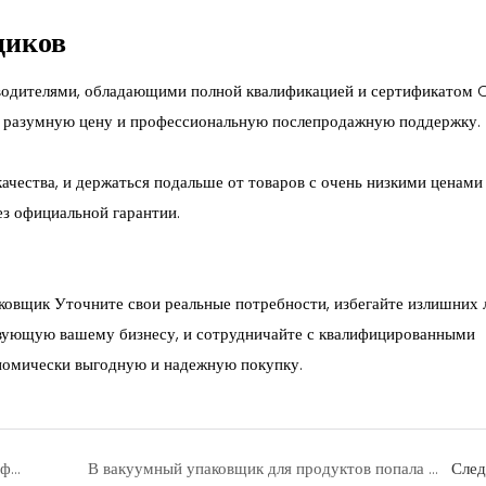
щиков
водителями, обладающими полной квалификацией и сертификатом C
о, разумную цену и профессиональную послепродажную поддержку.
ачества, и держаться подальше от товаров с очень низкими ценами
з официальной гарантии.
ковщик
Уточните свои реальные потребности, избегайте излишних 
твующую вашему бизнесу, и сотрудничайте с квалифицированными
номически выгодную и надежную покупку.
Ламинатор формата A4 против ламинатора формата A3: какой размер выгоднее купить?
В вакуумный упаковщик для продуктов попала вода? Экстренное решение для предотвращения повреждений.
Сле