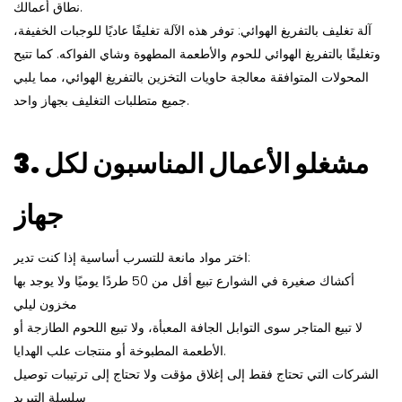
نطاق أعمالك.
آلة تغليف بالتفريغ الهوائي: توفر هذه الآلة تغليفًا عاديًا للوجبات الخفيفة،
وتغليفًا بالتفريغ الهوائي للحوم والأطعمة المطهوة وشاي الفواكه. كما تتيح
المحولات المتوافقة معالجة حاويات التخزين بالتفريغ الهوائي، مما يلبي
جميع متطلبات التغليف بجهاز واحد.
3. مشغلو الأعمال المناسبون لكل
جهاز
اختر مواد مانعة للتسرب أساسية إذا كنت تدير:
أكشاك صغيرة في الشوارع تبيع أقل من 50 طردًا يوميًا ولا يوجد بها
مخزون ليلي
لا تبيع المتاجر سوى التوابل الجافة المعبأة، ولا تبيع اللحوم الطازجة أو
الأطعمة المطبوخة أو منتجات علب الهدايا.
الشركات التي تحتاج فقط إلى إغلاق مؤقت ولا تحتاج إلى ترتيبات توصيل
سلسلة التبريد