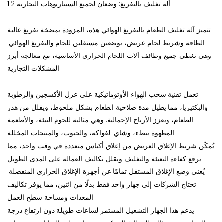
1.2 آلة تغليف بالتفريغ: وضعان لجميع السيناريوهات التجارية
تتميز آلة تغليف الطعام بالتفريغ الهوائي هذه، المزودة بمضخة تفريغ عالية
الطاقة وشريط لحام عريض، بوضعين مستقلين للحام والتفريغ الهوائي.
وهي تغطي جميع وظائف آلات اللحام الحراري الأساسية، مع معالجة أبرز
المشكلات التجارية.
تعمل تقنية سحب الهواء الأوتوماتيكية على عزل الأكسجين والرطوبة
والبكتيريا، مما يطيل مدة صلاحية الطعام بشكل ملحوظ، ويقلل من هدر
الطعام، ويعزز الأرباح الإجمالية. وهي مثالية للحوم النيئة، والأطعمة
المطهوة ببطء، وشاي الفواكه، والحبوب، والمنتجات المخللة.
يُمكّن شريط الإغلاق العريض من إغلاق أكياس متعددة في وقت واحد، مما
يرفع كفاءة التعبئة والتغليف ويقلل تكاليف العمالة على المدى الطويل.
يُغني وضع الإغلاق المستقل تمامًا عن أجهزة الإغلاق الحراري المنفصلة.
تحتاج الشركات إلى جهاز واحد فقط بدلًا من اثنين، مما يوفر تكاليف
المعدات ومساحة سطح العمل.
يدعم هذا الجهاز التشغيل المستمر لساعات طويلة دون ارتفاع درجة