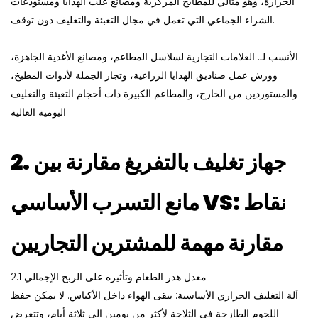
الحرارة، وهو مثالي للمطابخ المركزية ومصانع علب الهدايا ومستودعات
الشراء الجماعي التي تعمل في مجال التعبئة والتغليف دون توقف.
الأنسب لـ: العلامات التجارية لسلاسل المطاعم، ومصانع الأغذية الجاهزة،
وورش عمل صناديق الهدايا الزراعية، وتجار الجملة لأدوات المطبخ،
والمستوردين من الخارج، والمطاعم الكبيرة ذات أحجام التعبئة والتغليف
اليومية العالية.
جهاز تغليف بالتفريغ
مقارنة بين
2.
مانع التسرب الأساسي VS: نقاط
مقارنة مهمة للمشترين التجاريين
2.1 معدل هدر الطعام وتأثيره على الربح الإجمالي
آلة التغليف الحراري الأساسية: يبقى الهواء داخل الأكياس. لا يمكن حفظ
اللحوم الطازجة في الثلاجة لأكثر من يومين إلى ثلاثة أيام، وتتعرض