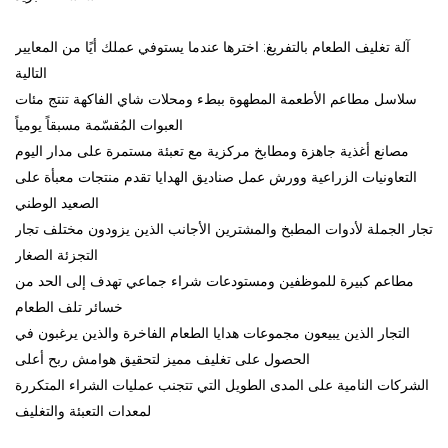
آلة تغليف الطعام بالتفريغ: اخترها عندما يستوفي عملك أيًا من المعايير
التالية
سلاسل مطاعم الأطعمة المطهوة ببطء ومحلات شاي الفاكهة تنتج مئات
العبوات المُقسّمة مسبقاً يومياً
مصانع أغذية جاهزة ومطابخ مركزية مع تعبئة مستمرة على مدار اليوم
التعاونيات الزراعية وورش عمل صناديق الهدايا تقدم منتجات معبأة على
الصعيد الوطني
تجار الجملة لأدوات المطبخ والمشترين الأجانب الذين يزودون مختلف تجار
التجزئة الصغار
مطاعم كبيرة للموظفين ومستودعات شراء جماعي تهدف إلى الحد من
خسائر تلف الطعام
التجار الذين يبيعون مجموعات هدايا الطعام الفاخرة والذين يرغبون في
الحصول على تغليف مميز لتحقيق هوامش ربح أعلى
الشركات النامية على المدى الطويل التي تتجنب عمليات الشراء المتكررة
لمعدات التعبئة والتغليف