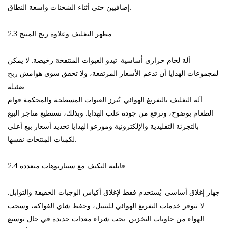
إضافيين حتى أثناء الشحنات واسعة النطاق.
2.3 مظهر التغليف وعلاوة ربح المنتج
آلة لحام حراري أساسية: تبدو العبوات المنتفخة رخيصة. لا يمكن
لمجموعات الهدايا أن تدعم الأسعار المرتفعة، ولا تحقق سوى هوامش ربح
ضئيلة.
آلة التغليف بالتفريغ الهوائي: تُبرز العبوات المسطحة والمحكمة قوام
الطعام بوضوح، وترفع من جودة علب الهدايا. وبذلك، تستطيع متاجر البيع
بالتجزئة التقليدية والإلكترونية وموزعو الهدايا تحديد أسعار بيع أعلى
لكميات المنتجات نفسها.
2.4 قابلية التكيف مع سيناريوهات متعددة
جهاز إغلاق أساسي: يُستخدم فقط لإغلاق أكياس الوجبات الخفيفة والتوابل.
لا تتوفر خدمات التفريغ الهوائي للتتبيل، وحفظ شاي الفواكه، وسحب
الهواء من حاويات التخزين. يجب شراء معدات جديدة في حال توسيع