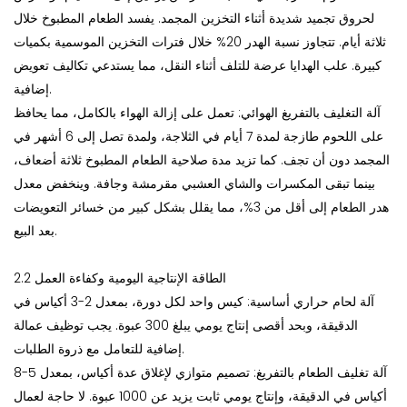
لحروق تجميد شديدة أثناء التخزين المجمد. يفسد الطعام المطبوخ خلال
ثلاثة أيام. تتجاوز نسبة الهدر 20% خلال فترات التخزين الموسمية بكميات
كبيرة. علب الهدايا عرضة للتلف أثناء النقل، مما يستدعي تكاليف تعويض
إضافية.
آلة التغليف بالتفريغ الهوائي: تعمل على إزالة الهواء بالكامل، مما يحافظ
على اللحوم طازجة لمدة 7 أيام في الثلاجة، ولمدة تصل إلى 6 أشهر في
المجمد دون أن تجف. كما تزيد مدة صلاحية الطعام المطبوخ ثلاثة أضعاف،
بينما تبقى المكسرات والشاي العشبي مقرمشة وجافة. وينخفض ​​معدل
هدر الطعام إلى أقل من 3%، مما يقلل بشكل كبير من خسائر التعويضات
بعد البيع.
2.2 الطاقة الإنتاجية اليومية وكفاءة العمل
آلة لحام حراري أساسية: كيس واحد لكل دورة، بمعدل 2-3 أكياس في
الدقيقة، وبحد أقصى إنتاج يومي يبلغ 300 عبوة. يجب توظيف عمالة
إضافية للتعامل مع ذروة الطلبات.
آلة تغليف الطعام بالتفريغ: تصميم متوازي لإغلاق عدة أكياس، بمعدل 5-8
أكياس في الدقيقة، وإنتاج يومي ثابت يزيد عن 1000 عبوة. لا حاجة لعمال