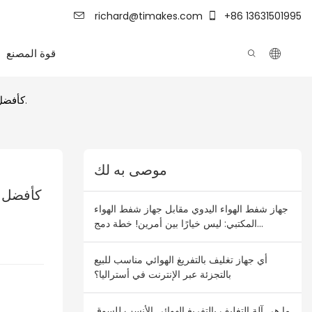
richard@timakes.com
+86 13631501995
قوة المصنع
جهاز شفط الهواء اليدوي: أيها يقدم أفضل قيمة مقابل المال؟ يبرز جهاز VM4 كأفضل خيار من حيث التكلفة والأداء في عام 2026.
موصى به لك
جهاز شفط الهواء اليدوي مقابل جهاز شفط الهواء
المكتبي: ليس خيارًا بين أمرين! خطة دمج
المخزون لتجار الجملة في أستراليا ونيوزيلندا
أي جهاز تغليف بالتفريغ الهوائي مناسب للبيع
بالتجزئة عبر الإنترنت في أستراليا؟
ما هي آلة التغليف بالتفريغ الهوائي الأنسب للسوق