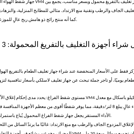
جهاز تغليف بالتفريغ محمول وبسعر مناسب، يجمع بين
جهاز شفط الهواء المحمول باليد VM4
غليف الجاف والرطب وتقنية منع الارتداد. مثالي للمطابخ المنزلية، والنزه
كما أنه منتج رائج ذو هامش ربح عالٍ للموزعين الذين يشترون كميات كبيرة من أجهزة التغليف بالتفريغ المحمولة.
ركز فقط على الأسعار المنخفضة عند شراء جهاز تغليف الطعام بالتفريغ اله
تدفق هواء عالٍ يبلغ 8 لتر/دقيقة، مما يوفر شفطًا أقوى من معظم الأجهزة ا
الأداء المستقر يجعل جهاز شفط الفراغ المحمول يُباع باستمرار في منافذ البيع بالتجزئة دون مشاكل متكررة في خدمات ما بعد البيع.
المحرك، وهو عيب شائع في أجهزة التغليف بالتفريغ المحم