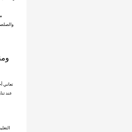
ما
والصلصا
تعاني أ
عند تنا
التغلي