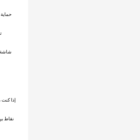
حماية 
ت
شاشة ر
إذا كنت 