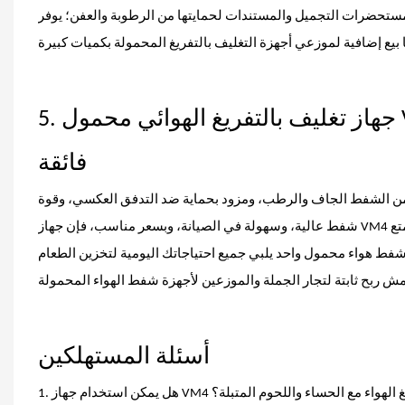
ومستحضرات التجميل والمستندات لحمايتها من الرطوبة والعفن؛ يوفر
ول VM4
5.
فائقة
 من الشفط الجاف والرطب، ومزود بحماية ضد التدفق العكسي، وقوة
شفط عالية، وسهولة في الصيانة، وبسعر مناسب، فإن جهاز VM4 اللاسلكي هو خيارك الأمثل. فهو لا يحتوي على أي هامش ربح إضافي غير ضروري، ويتمتع
ط هواء محمول واحد يلبي جميع احتياجاتك اليومية لتخزين الطعام
أسئلة المستهلكين
 VM4 المحمول لتفريغ الهواء مع الحساء واللحوم المتبلة؟