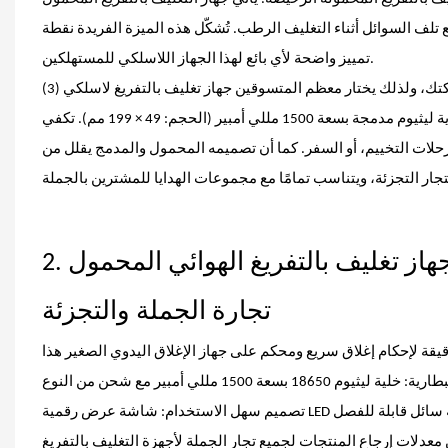
راءة اختراع لمنع الارتداد، وخرطوم مقاوم للرذاذ بطول 40 سم لمنع تلف السوائل أثناء التغليف الرطب. تُشكّل هذه الميزة الفريدة نقطة
تمييز واضحة لأي بائع لهذا الجهاز اللاسلكي للمستهلكين.
(3) سهولة الحمل اللاسلكي وعمر بطارية طويل: تحدّ أجهزة التغليف السلكية من حركتك، ولذلك يختار معظم المتسوقين جهاز تغليف بالتفريغ لاسلكي
لسهولة الاستخدام. يزن جهاز التغليف اليدوي هذا 285 غرامًا فقط، وهو مزود ببطارية ليثيوم مدمجة بسعة 1500 مللي أمبير (الحجم: 49 × 199 مم). تكفي
رحلات التخييم، أو السفر. كما أن تصميمه المحمول والمدمج يقلل من
2. جهاز تغليف بالتفريغ الهوائي المحمول VM4: مواصفات قوية كاملة لأداء مستقر في
تجارة الجملة والتجزئة
تصميم سهل الاستخدام: شاشة عرض رقمية LED تُظهر مستوى البطارية وحالة التشغيل في الوقت الفعلي، تشغيل بزر واحد، صينية سائل قابلة للفصل
عدلات إرجاع المنتجات لجميع تجار الجملة لأجهزة التغليف بالتفريغ