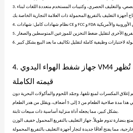
3. خدمة التخصيص الكاملة لأجهزة التغليف بالتفريغ اللاسلكي: شعار العلامة التجارية المخصص، والتغليف الحصري، وكتيبات المستخدم متعددة اللغات لبناء
مراجعة الاختبار العملي: سيناريوهات واقعية تُظهر
جهاز شفط الهواء اليدوي VM4
4.
قيمته الكاملة
إغلاق المكسرات لمنع تلفها، وجمّد اللحوم والمأكولات البحرية دون
حروق التجميد، واحفظ بقايا الحساء والأطباق. يُطيل جهاز التغليف بالتفريغ اللاسلكي هذا مدة صلاحية الطعام من 3 إلى 5 أضعاف، ويقلل من هدر الطعام
بشكل كبير، مما يجعله أداة منزلية أساسية ذات مبيعات ثابتة.
ع بنضارة تدوم طويلاً. جهاز التغليف بالتفريغ المحمول خفيف الوزن