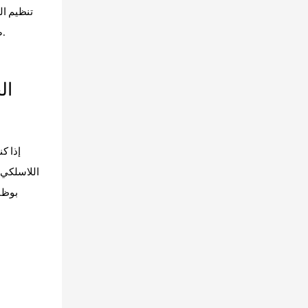
تنظيم ال
ضغط التفريغ مساحة تخزين كبيرة في المنزل أو أثناء السفر، مما يضيف مزايا بيع إضافية لموزعي أجهزة التغليف بالتفريغ المحمولة بكميات كبيرة.
إذا ك
بوظا