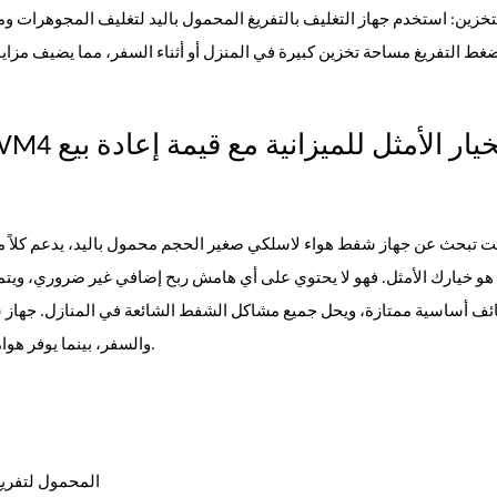
تخزين: استخدم جهاز التغليف بالتفريغ المحمول باليد لتغليف المجوهرات 
الخيار الأمثل للميزانية مع قيمة إعادة بيع
جهاز تغليف بالتفريغ الهوائي محم
نت تبحث عن جهاز شفط هواء لاسلكي صغير الحجم محمول باليد، يدعم كلاً
ئف أساسية ممتازة، ويحل جميع مشاكل الشفط الشائعة في المنازل. جهاز شف
والسفر، بينما يوفر هوامش ربح ثابتة لتجار الجملة والموزعين لأجهزة شفط الهواء المحمولة.
1. هل يمكن استخدام جهاز