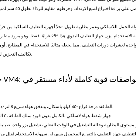
وهيكل حاصل على ب
حدة لعشرات دورات التغليف، مما يجعله مثاليًا للاستخدام في المطابخ، أو 
تكاليف التخزين لتجار التجزئة، ويتناسب تمامًا مع مجموعات الهدايا للمشترين بالجملة.
الطاقة: درجة فراغ -40 كيلو باسكال، وتدفق هواء سريع 8 لتر/دقيقة لإحكام إغلاق سريع ومحكم على جهاز الإغلاق اليدوي الصغير هذا.
البطارية: خلية ليثيوم 18650 بسعة 1500 مللي أمبير مع شحن من النوع C، جهاز شفط هواء لاسلكي بالكامل بدون قيود سلك الطاقة
تنظيف جهاز التغليف بالتفريغ المحمول بسهولة. سهولة الاستخدام تُقلل من م