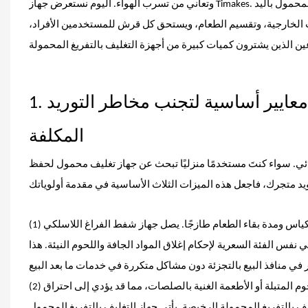
وتعاني من تسرب الهواء. اليوم نستعرض جهاز Timakes.
ات الخارجية، وتقسيم الطعام، ويستحق كل قرش للمستخدمين الأفراد،
1. دليل شراء أجهزة التغليف بالتفريغ المحمولة: 3 معايير أساسية لتجنب مخاطر التوريد
المكلفة
وائي. سواء كنتَ مستخدمًا منزليًا تبحث عن جهاز تغليف محمول لحفظ
(1) مستوى شفط الفراغ: يحدد مدى إحكام إغلاق الأكياس ومدة بقاء الطعام طازجًا. يصل جهاز شفط الفراغ اللاسلكي VM4 إلى -40 كيلو باسكال مع معدل
لمنافسة في نفس الفئة السعرية لإحكام إغلاق المواد الجافة واللحوم النيئة. هذا
(2) خاصية الإغلاق المزدوج الجاف والرطب مع منع الارتداد: غالبًا ما يرتدّ السائل من اللحوم المتبلة أو الأطعمة الغنية بالصلصات، مما قد يؤدي إلى احتراق
ولة الرخيصة. يأتي جهاز التغليف بالتفريغ المحمول VM4 مزودًا بخزان تجميع سوائل سعة 20 مل،