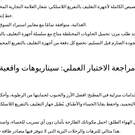
خط إنتاج أجهزة التغليف بالتفريغ المحمولة ذات العلامة التجارية الخاصة بك.
4. نظام شهادات كامل: شهادات CE و FCC و FDA الغذائية، متوافقة تمامًا مع معايير استيراد السوق الأوروبية والأمريكية.
امات منزلية في المطبخ: افصل الأرز والحبوب لحمايتها من الرطوبة، وأحكم 
 الهواء الطلق: احمل مكوناتك الطازجة بأمان دون أي تسريب للحساء، واستمت
هذا مثالي للنزهات والرحلات البرية التي لا تتوفر فيها مصادر طاقة خارجية، مما يفتح آفاقًا جديدة لتجار أجهزة التغليف بالتفريغ المحمولة.