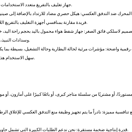
جهاز تغليف بالتفريغ متعدد الاستخدامات محمول باليد لكل مطبخ، مما يخلق طلبًا واسعًا في السوق للموزعين.
المحرك ضد التدفق العكسي: هيكل حصري مضاد للارتداد بالإضافة إلى صيني
فريدة مقارنة بمنافسي أجهزة التغليف بالتفريغ اللاسلكي الأساسية، مما يساعدك على التميز وسط البضائع المتجانسة.
صميم لاسلكي فائق الصغر: جهاز شفط هواء محمول باليد بحجم راحة اليد، خ
وسدادات النبيذ، مما يوسع نطاق المبيعات لمحلات البيع بالتجزئة والمتاجر الإلكترونية.
قمية واضحة: مؤشرات مرئية لحالة البطارية وحالة التشغيل، بسيطة بما يك
سهل الاستخدام هذا، مما يوسع نطاق مجموعات المستهلكين المستهدفة كمورد بالجملة.
مستوردًا، أو مشتريًا من سلسلة متاجر كبرى، أو بائعًا كبيرًا على أمازون، أ
2. قدرة إنتاجية ضخمة مستقرة: نحن ندعم الطلبات الكبيرة التي تشمل حاويات كاملة مع أوقات تسليم قابلة للتعديل لتتناسب مع دورة مبيعاتك.