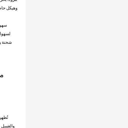
شحنة وا
والغسل ل