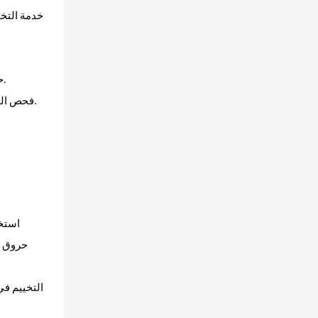
5. حد طلب مرن: تحميل الحاويات المختلطة متاح مع سلسلة أجهزة التغليف بالتفريغ الأخرى لتقليل ضغط التخزين للموزعين المتوسطين والصغار.
6. فحص الجودة الصارم قبل التسليم: تخضع كل دفعة من أجهزة التغليف بالتفريغ المحمولة لاختبارات وظيفية كاملة لتقليل تكاليف ما بعد البيع بشكل كبير.
استخد
التخييم في