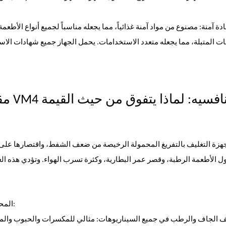
دة آمنة: مصنوع من مواد آمنة غذائياً، مما يجعله مناسباً لجميع أنواع الأطع
ت المتبلة، مما يجعله متعدد الاستخدامات. يحمل الجهاز جميع شهادات الاس
جهزة التغليف بالتفريغ المحمولة الرخيصة من ضعف الشفط، واقتصارها على ا
ول الأطعمة الرطبة، وقصر عمر البطارية، وكثرة تسرب الهواء. وتؤدي هذه 
المزايا الأساسية لجهاز VM4 المحمول لتغليف المنتجات بالتفريغ الهوائي:
ف الجاف والرطب في جميع السيناريوهات: مثالي للمكسرات والحبوب والمأكولا