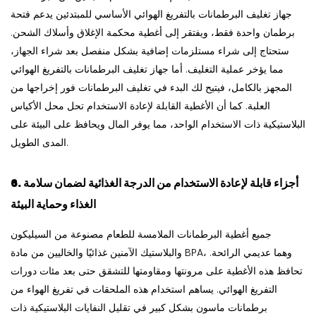
جهاز تغليف البرطمانات بالتفريغ الهوائي الأساسي للمبتدئين يدعم فتحة
برطمان واحدة فقط، ويفتقر إلى أغطية محكمة الإغلاق وأسلاك الشحن.
ستحتاج إلى شراء مستلزمات إضافية بشكل منفصل بعد شراء الجهاز،
مما يؤخر عملية التغليف. أما جهاز تغليف البرطمانات بالتفريغ الهوائي
المجهز بالكامل، فيتيح لك البدء في تغليف البرطمانات فور إخراجها من
العلبة. كما أن الأغطية القابلة لإعادة الاستخدام تحل محل الأكياس
البلاستيكية ذات الاستخدام الواحد، مما يوفر المال ويحافظ على البيئة على
المدى الطويل.
6. أجزاء قابلة لإعادة الاستخدام من الدرجة الغذائية لضمان سلامة
الغذاء وحماية البيئة
جميع أغطية البرطمانات الملامسة للطعام مصنوعة من السيليكون
والبلاستيك الآمنين غذائيًا والخاليين من مادة BPA، وهما عديمي الرائحة.
تحافظ هذه الأغطية على مرونتها ومقاومتها للتشقق حتى بعد مئات دورات
التفريغ الهوائي. يساهم استخدام هذه الملحقات في تفريغ الهواء من
برطمانات ماسون بشكل كبير في تقليل النفايات البلاستيكية ذات