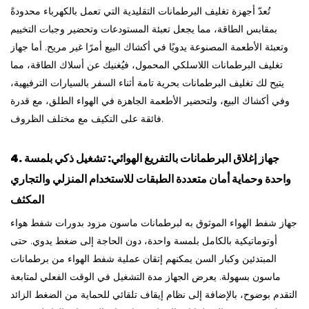
تُعدّ أجهزة تغليف البرطمانات التقليدية التي تعمل بالكهرباء محدودةً
بمقابس الطاقة، مما يجعل تعبئة المستودعات وتحضير وجبات التخييم
وتعبئة الأطعمة المصنوعة يدويًا في أكشاك البيع أمرًا غير مريح. أما جهاز
تغليف البرطمانات اللاسلكي المحمول، فيُغنيك عن أسلاك الطاقة، مما
يتيح لك تغليف البرطمانات بحرية تامة أثناء السفر بالسيارات الترفيهية،
وفي أكشاك البيع، ولتحضير الأطعمة الجاهزة في الهواء الطلق، مع قدرة
فائقة على التكيف مع مختلف الظروف.
4. جهاز إغلاق البرطمانات بالتفريغ الهوائي: تشغيل ذكي بلمسة
واحدة وحماية أمان متعددة الطبقات للاستخدام المنزلي والتجاري
المكثف
جهاز شفط الهواء الموثوق به لبرطمانات ماسون مزود بدورات شفط هواء
أوتوماتيكية بالكامل بلمسة واحدة، دون الحاجة إلى ضغط يدوي. حتى
المبتدئين وكبار السن يمكنهم إتقان عملية شفط الهواء من برطمانات
ماسون بسهولة. يعرض الجهاز مدة التشغيل في الوقت الفعلي لمتابعة
التقدم بوضوح، بالإضافة إلى نظام إيقاف تلقائي للحماية من الضغط الزائد