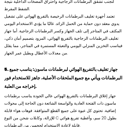
لتجنب تشقق البرطمانات الزجاجية واحتراق المضخات الداخلية نتيجة
الشفط المفرط.
تعتمد أجهزة تغليف البرطمانات الرخيصة بالتفريغ الهوائي على تشغيل
يدوي معقد دون حماية من الحمل الزائد. غالبًا ما يؤدي الاستخدام اليومي
المكثف في المتاجر إلى تلف الجهاز وكسر البرطمانات الزجاجية. أما جهاز
تغليف البرطمانات الزجاجية بالتفريغ الهوائي، المزود بتصميم أمان ذكي،
فيناسب التخزين المنزلي اليومي والتعبئة المستمرة في المتاجر، مما يقلل
من معدلات الأعطال ويطيل عمر الجهاز.
5. جهاز تغليف بالتفريغ الهوائي لبرطمانات ماسون: يناسب جميع
البرطمانات ويأتي مع جميع الملحقات الأصلية، جاهز للاستخدام فور
إخراجه من العلبة.
جهاز إغلاق البرطمانات بالتفريغ الهوائي عالي الجودة يناسب برطمانات
ماسون ذات الفتحة العادية والواسعة الشائعة دون الحاجة إلى محولات
إضافية. تحتوي كل عبوة على جميع القطع المتوافقة: فوهات هواء قابلة
للإزالة، وكابلات شحن من النوع C بطول 20 سم، وأغطية تفريغ هوائي
قابلة لإعادة الاستخدام لحجمين من البرطمانات.