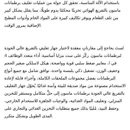
باستخدام الآلة المناسبة، تحقق كل جولة من عمليات تغليف برطمانات
ماسون بالتفريغ الهوائي تخزينًا محكمًا يدوم طويلًا، مما يقلل بشكل كبير
من تلف الطعام ويوفر تكاليف كبيرة على المواد الخام وأدوات المطبخ
الإضافية بمرور الوقت.
لستَ بحاجةٍ إلى مقارناتٍ معقدة لاختيار جهاز تغليفٍ بالتفريغ عالي الجودة
لبرطمانات ماسون. ركّز على ست مزايا أساسية: أداء متعدد الوظائف 4
في 1، معايير ضغط سلبي قوية وواضحة، هيكل لاسلكي صغير الحجم
وخفيف الوزن، تشغيل ذكي بلمسة واحدة، توافق شامل مع جميع أنواع
البرطمانات بفضل مجموعات الملحقات الكاملة، وأجزاء قابلة لإعادة
الاستخدام مصنوعة من مواد صديقة للبيئة وآمنة غذائيًا. يُحوّل جهاز التغليف
بالتفريغ عالي الجودة برطمانات ماسون إلى حلٍّ متكامل ومستقر للتخزين
المنزلي، وتغليف المواد الغذائية، والوجبات الجاهزة للاستخدام الخارجي،
وحفظ النبيذ، مُلبيًا بذلك جميع متطلبات التخزين الغذائي والتجاري على
المدى الطويل وبشكل متكرر.