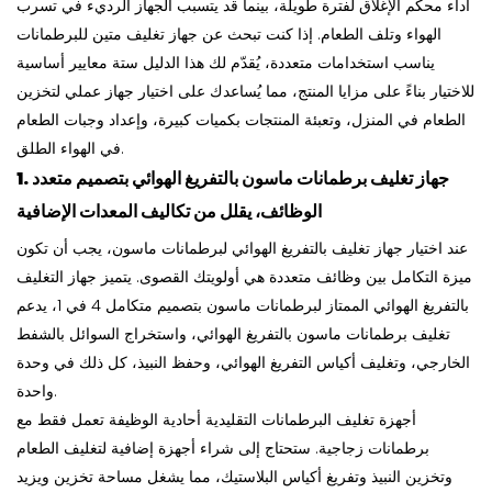
أداء محكم الإغلاق لفترة طويلة، بينما قد يتسبب الجهاز الرديء في تسرب
الهواء وتلف الطعام. إذا كنت تبحث عن جهاز تغليف متين للبرطمانات
يناسب استخدامات متعددة، يُقدّم لك هذا الدليل ستة معايير أساسية
للاختيار بناءً على مزايا المنتج، مما يُساعدك على اختيار جهاز عملي لتخزين
الطعام في المنزل، وتعبئة المنتجات بكميات كبيرة، وإعداد وجبات الطعام
في الهواء الطلق.
1. جهاز تغليف برطمانات ماسون بالتفريغ الهوائي بتصميم متعدد
الوظائف، يقلل من تكاليف المعدات الإضافية
عند اختيار جهاز تغليف بالتفريغ الهوائي لبرطمانات ماسون، يجب أن تكون
ميزة التكامل بين وظائف متعددة هي أولويتك القصوى. يتميز جهاز التغليف
بالتفريغ الهوائي الممتاز لبرطمانات ماسون بتصميم متكامل 4 في 1، يدعم
تغليف برطمانات ماسون بالتفريغ الهوائي، واستخراج السوائل بالشفط
الخارجي، وتغليف أكياس التفريغ الهوائي، وحفظ النبيذ، كل ذلك في وحدة
واحدة.
أجهزة تغليف البرطمانات التقليدية أحادية الوظيفة تعمل فقط مع
برطمانات زجاجية. ستحتاج إلى شراء أجهزة إضافية لتغليف الطعام
وتخزين النبيذ وتفريغ أكياس البلاستيك، مما يشغل مساحة تخزين ويزيد