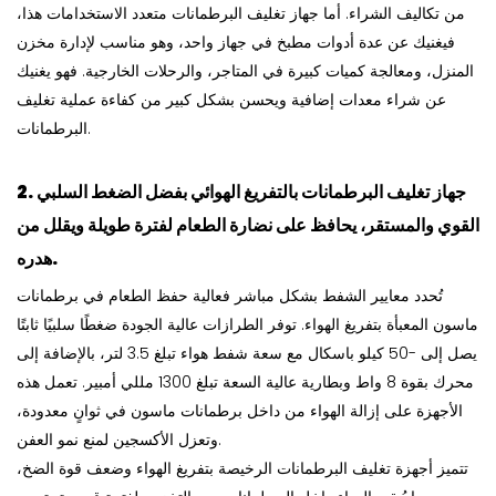
من تكاليف الشراء. أما جهاز تغليف البرطمانات متعدد الاستخدامات هذا،
فيغنيك عن عدة أدوات مطبخ في جهاز واحد، وهو مناسب لإدارة مخزن
المنزل، ومعالجة كميات كبيرة في المتاجر، والرحلات الخارجية. فهو يغنيك
عن شراء معدات إضافية ويحسن بشكل كبير من كفاءة عملية تغليف
البرطمانات.
جهاز تغليف البرطمانات بالتفريغ الهوائي
بفضل الضغط السلبي
2.
القوي والمستقر، يحافظ على نضارة الطعام لفترة طويلة ويقلل من
هدره.
تُحدد معايير الشفط بشكل مباشر فعالية حفظ الطعام في برطمانات
ماسون المعبأة بتفريغ الهواء. توفر الطرازات عالية الجودة ضغطًا سلبيًا ثابتًا
يصل إلى -50 كيلو باسكال مع سعة شفط هواء تبلغ 3.5 لتر، بالإضافة إلى
محرك بقوة 8 واط وبطارية عالية السعة تبلغ 1300 مللي أمبير. تعمل هذه
الأجهزة على إزالة الهواء من داخل برطمانات ماسون في ثوانٍ معدودة،
وتعزل الأكسجين لمنع نمو العفن.
تتميز أجهزة تغليف البرطمانات الرخيصة بتفريغ الهواء وضعف قوة الضخ،