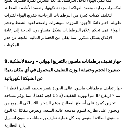
مما يُبقي الهواء داخل البرطمانات. بعد التخزين لفترة قصيرة، تصبح
المكسرات رطبة، وتفقد الفواكه المجففة نكهتها، وتفسد الأطعمة المخللة.
لتغليف كميات كبيرة من البرطمانات الزجاجية بتفريغ الهواء لفترات
طويلة، اختر دائمًا الأجهزة المزودة بمؤشرات واضحة لقوة الشفط وحجم
الهواء. فهي تُحكم إغلاق البرطمانات بشكل متساوٍ دون الحاجة إلى إعادة
الإغلاق بشكل متكرر، مما يقلل من الخسائر المالية الناتجة عن هدر
المكونات.
3. جهاز تغليف برطمانات ماسون بالتفريغ الهوائي - وحدة لاسلكية
صغيرة الحجم وخفيفة الوزن للتغليف المحمول في أي مكان بعيدًا
عن الشبكة الكهربائية
جهاز تغليف برطمانات ماسون عالي الجودة يتميز بحجمه الصغير (قطر 111
مم × ارتفاع 117 مم) ووزنه الخفيف (0.35 كجم فقط)، مما يوفر مساحة
تخزين كبيرة على أسطح المطابخ. يدعم الشحن اللاسلكي السريع من
النوع C، ويحتوي على بطارية ليثيوم مدمجة عالية السعة، ويعرض تلقائيًا
مستوى الطاقة المتبقي بعد كل عملية تغليف برطمانات ماسون لتسهيل
إدارة البطارية.