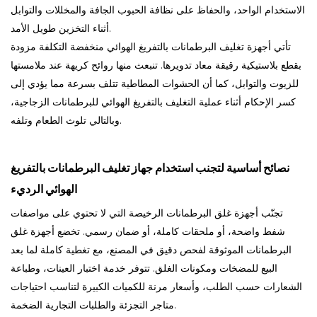
الاستخدام الواحد، والحفاظ على نظافة الحبوب الجافة والمخللات والتوابل
أثناء التخزين طويل الأمد.
تأتي أجهزة تغليف البرطمانات بالتفريغ الهوائي منخفضة التكلفة مزودة
بقطع بلاستيكية رقيقة معاد تدويرها. تنبعث منها روائح كريهة عند ملامستها
للزيوت والتوابل، كما أن الحشوات المطاطية تتلف بسرعة مما يؤدي إلى
كسر الإحكام أثناء عملية التغليف بالتفريغ الهوائي للبرطمانات الزجاجية،
وبالتالي تلوث الطعام وتلفه.
نصائح أساسية لتجنب استخدام جهاز تغليف البرطمانات بالتفريغ
الهوائي الرديء
تجنّب أجهزة غلق البرطمانات الرخيصة التي لا تحتوي على مواصفات
شفط واضحة، أو ملحقات كاملة، أو ضمان رسمي. تخضع أجهزة غلق
البرطمانات الموثوقة لفحص دقيق في المصنع، مع تغطية كاملة لما بعد
البيع للمضخات ومكونات الغلق. تتوفر خدمة اختبار العينات، وطباعة
الشعارات حسب الطلب، وأسعار مرنة للكميات الكبيرة لتناسب احتياجات
متاجر التجزئة والطلبات التجارية الضخمة.