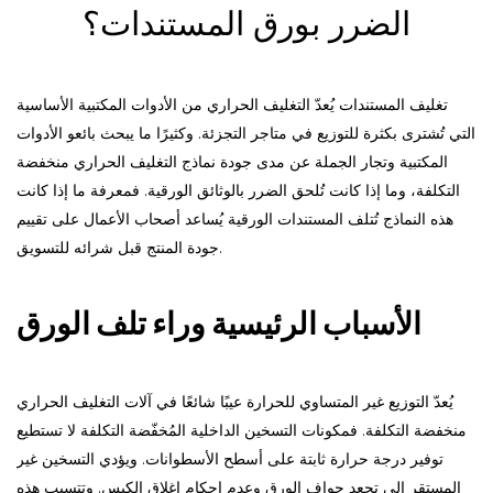
الضرر بورق المستندات؟
تغليف المستندات
يُعدّ التغليف الحراري من الأدوات المكتبية الأساسية
التي تُشترى بكثرة للتوزيع في متاجر التجزئة. وكثيرًا ما يبحث بائعو الأدوات
المكتبية وتجار الجملة عن مدى جودة نماذج التغليف الحراري منخفضة
التكلفة، وما إذا كانت تُلحق الضرر بالوثائق الورقية. فمعرفة ما إذا كانت
هذه النماذج تُتلف المستندات الورقية يُساعد أصحاب الأعمال على تقييم
جودة المنتج قبل شرائه للتسويق.
الأسباب الرئيسية وراء تلف الورق
يُعدّ التوزيع غير المتساوي للحرارة عيبًا شائعًا في آلات التغليف الحراري
منخفضة التكلفة. فمكونات التسخين الداخلية المُخفّضة التكلفة لا تستطيع
توفير درجة حرارة ثابتة على أسطح الأسطوانات. ويؤدي التسخين غير
المستقر إلى تجعد حواف الورق وعدم إحكام إغلاق الكيس. وتتسبب هذه