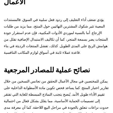
الأعمال
يؤدي ضعف أداء التغليف إلى ردود فعل سلبية في السوق. فالمستندات
المعيبة تثير شكوك المشترين النهائيين حول المنتج، مما يزيد من طلبات
الإرجاع. أما بالنسبة لموردي الأدوات المكتبية، فإن عدم استقرار جودة
المنتجات يضر بسمعة المتجر، كما أن تكاليف الاستبدال الإضافية تقلل من
هوامش الربح على المدى الطويل. كذلك، تفشل المنتجات الرديئة في بناء
قاعدة عملاء ثابتة في أسواق لوازم المكاتب التنافسية.
نصائح عملية للمصادر المرجعية
يمكن للمختصين في مجال الأعمال التحقق من تجانس التسخين من خلال
تقارير اختبار المنتج. كما يساعد فحص تكوين مادة الأسطوانة الداخلية على
تقييم الأداء طويل الأمد. يُنصح بتجنب النماذج المبسطة للغاية التي تفتقر
إلى تصميمات الحماية الأساسية، مما يقلل بشكل فعال من احتمالية
حدوث نزاعات تتعلق بالجودة في مراحل البيع اللاحقة. كما أن معرفة مدى