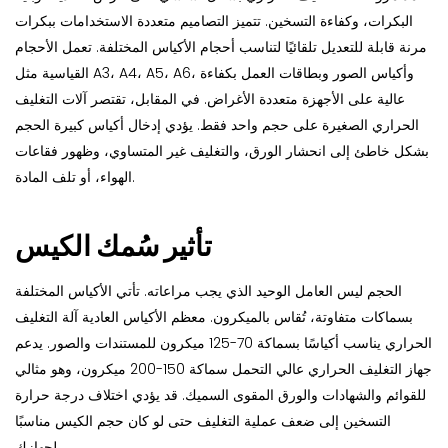
البكرات، وكفاءة التسخين. تتميز التصاميم متعددة الاستخدامات ببكرات
مرنة قابلة للتعديل تلقائيًا لتناسب أحجام الأكياس المختلفة. تعمل الأحجام
القياسية مثل A3، A4، A5، A6، وأكياس الصور وبطاقات العمل بكفاءة
عالية على الأجهزة متعددة الأغراض. في المقابل، تقتصر آلات التغليف
الحراري الصغيرة على حجم واحد فقط. يؤدي إدخال أكياس كبيرة الحجم
بشكل خاطئ إلى انحشار الورق، والتغليف غير المتساوي، وظهور فقاعات
الهواء، أو تلف المادة.
تأثير سُمك الكيس
الحجم ليس العامل الوحيد الذي يجب مراعاته. تأتي الأكياس المختلفة
بسماكات متفاوتة، تُقاس بالميكرون. معظم الأكياس العادية
آلة التغليف
الحراري
يناسب أكياسًا بسماكة 70-125 ميكرون للمستندات والصور. يدعم
جهاز التغليف الحراري عالي التحمل سماكة 150-200 ميكرون، وهو مثالي
للقوائم والشهادات والورق المقوى السميك. قد يؤدي اختلاف درجة حرارة
التسخين إلى ضعف عملية التغليف حتى لو كان حجم الكيس مناسبًا
لجهازك.