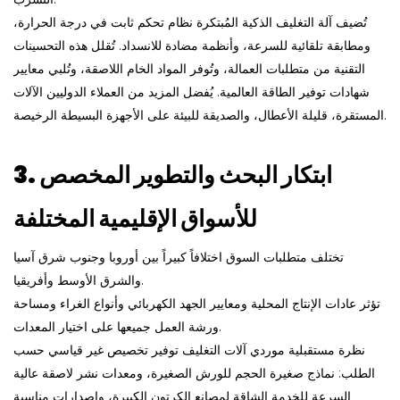
تُضيف آلة التغليف الذكية المُبتكرة نظام تحكم ثابت في درجة الحرارة،
ومطابقة تلقائية للسرعة، وأنظمة مضادة للانسداد. تُقلل هذه التحسينات
التقنية من متطلبات العمالة، وتُوفر المواد الخام اللاصقة، وتُلبي معايير
شهادات توفير الطاقة العالمية. يُفضل المزيد من العملاء الدوليين الآلات
المستقرة، قليلة الأعطال، والصديقة للبيئة على الأجهزة البسيطة الرخيصة.
3. ابتكار البحث والتطوير المخصص
للأسواق الإقليمية المختلفة
تختلف متطلبات السوق اختلافاً كبيراً بين أوروبا وجنوب شرق آسيا
والشرق الأوسط وأفريقيا.
تؤثر عادات الإنتاج المحلية ومعايير الجهد الكهربائي وأنواع الغراء ومساحة
ورشة العمل جميعها على اختيار المعدات.
نظرة مستقبلية
موردي آلات التغليف
توفير تخصيص غير قياسي حسب
الطلب: نماذج صغيرة الحجم للورش الصغيرة، ومعدات نشر لاصقة عالية
السرعة للخدمة الشاقة لمصانع الكرتون الكبيرة، وإصدارات مناسبة