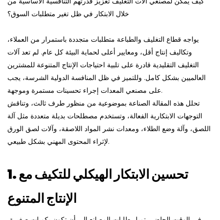
كيف يمكن لمصنعي آلات التغليف تعزيز قدرتهم التنافسية الأساسية من
خلال الابتكار في ظل تغير متطلبات السوق؟
يواجه قطاع التغليف والطباعة متطلبات متجددة باستمرار من العملاء،
وتكاليف إنتاج أقل، ومعايير أعلى لحماية البيئة كل عام. لم تعد آلات
التغليف التقليدية قادرة على تلبية احتياجات الإنتاج المتنوعة للمشترين
العالميين بشكل كامل. وللتميز في ظل المنافسة الدولية الشرسة، يجب
على مصنعي المعدات إجراء تحسينات مستمرة وموجهة.
تحلل هذه المقالة الصناعة بموضوعية من منظور طرف ثالث، وتناقش
التوجهات الابتكارية الفعالة، وتستخدم مصطلحات بديلة متعددة مثل آلة
اللصق، وآلة وضع الطلاء، ومعدات نشر المواد اللاصقة، وآلات لصق الورق
لإثراء المحتوى المهني بشكل طبيعي.
1. تحسين الابتكار الهيكلي للتكيف مع
الإنتاج المتنوع
في الوقت الحاضر، تميل طلبات المصانع إلى أن تكون بكميات صغيرة،