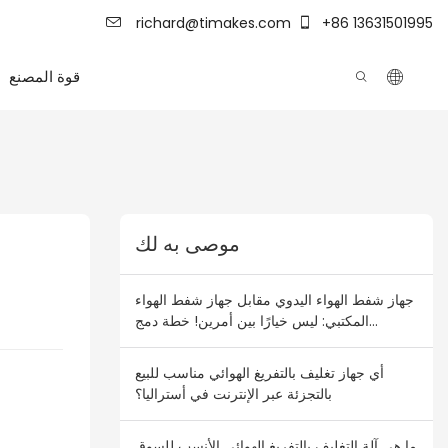
richard@timakes.com
+86 13631501995
قوة المصنع
موصى به لك
جهاز شفط الهواء اليدوي مقابل جهاز شفط الهواء
المكتبي: ليس خيارًا بين أمرين! خطة دمج
المخزون لتجار الجملة في أستراليا ونيوزيلندا
أي جهاز تغليف بالتفريغ الهوائي مناسب للبيع
بالتجزئة عبر الإنترنت في أستراليا؟
ما هي آلة التغليف بالتفريغ الهوائي الأنسب للسوق