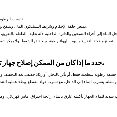
تتسبب الرطوبة في تلف أجهزة تغليف الطعام بالتفريغ الهوائي بثلاث طرق رئيسية:
1. تمتص حلقة الإحكام وشريط السيليكون الماء، وتنتفخ وتتشوه، مما يتسبب في ضعف إحكام الغطاء وتسرب الهواء الخفي.
3. تصبح مضخة التفريغ وأنبوب الهواء رطبة، وينخفض ​​الشفط، ولا يمكن تصريف الهواء بشكل كامل، مما يؤدي إلى ترك فقاعات في الأكياس.
حدد ما إذا كان من الممكن إصلاح جهاز تغليف الطعام بالتفريغ الهوائي الخاص بك.
وسطة: يتسرب الماء إلى الداخل، مع تسرب هواء متقطع وبطء عملية التنظي
شديد للماء: الجهاز بأكمله غارق بالماء، رائحة احتراق، ماس كهربائي، وصو