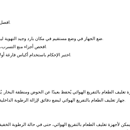
1. افصل الطاقة فوراً، ولا تقم بتشغيل جهاز تغليف الطعام بالتفريغ الرطب.
2. جفف الجسم، ثم ا
3. ضع الجهاز في وضع مستقيم في مكان بارد وجيد التهوية ليجف في الهواء لمدة 24-48 ساعة، وتجنب أشعة الشمس القوية.
4. افحص أجزاء منع التسرب، ونظف الأوساخ والكربون، واستبدل شرائط السيليكون المشوهة.
5. اختبر الإحكام باستخدام أكياس فارغة أولاً؛ إذا لم يكن هناك تسرب للهواء، يمكنك استخدامه بشكل طبيعي.
 تغليف الطعام بالتفريغ الهوائي
يُحفظ بعيدًا عن الحوض ومنطقة البخار. ي
جهاز تغليف الطعام بالتفريغ الهوائي لبضع دقائق لإزالة الرطوبة الداخلية. تُستبدل أجزاء التغليف القديمة بانتظام للحفاظ على ثبات التغليف.
مكن لأجهزة تغليف الطعام بالتفريغ الهوائي، حتى في حالة الرطوبة الخفيف