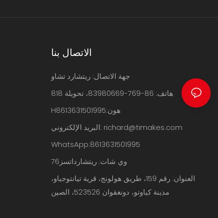
الاتصال بنا
جهة الاتصال: ريتشارد تشاو
هاتف: 86-769-83980669، تحويلة 818
Hهون:8613631501995
richard@timakes.com
البريد الإلكتروني:
WhatsApp:8613631501995
وي شات: ريتشارداتسز76
العنوان: رقم 159، طريق هولونج، قرية تيانتوجياو،
مدينة كياوتو، دونغقوان 523526، الصين