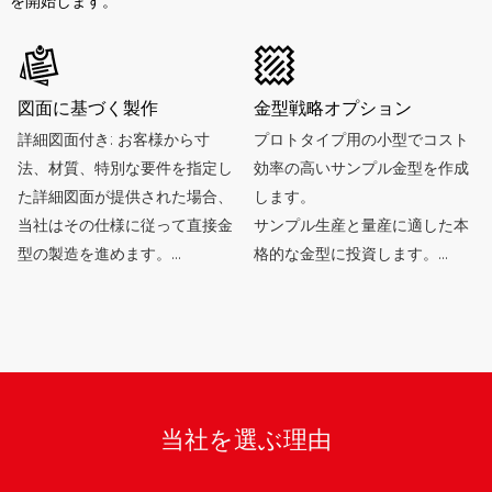
を開始します。
図面に基づく製作
金型戦略オプション
詳細図面付き: お客様から寸
プロトタイプ用の小型でコスト
法、材質、特別な要件を指定し
効率の高いサンプル金型を作成
た詳細図面が提供された場合、
します。
当社はその仕様に従って直接金
サンプル生産と量産に適した本
型の製造を進めます。
格的な金型に投資します。
当社の金型は通常、鋼鉄で作ら
物理サンプルがある場合: 顧客
れています。 10 年間にわたり
に図面がないものの物理サンプ
少なくとも 50,000 サイクルの
ルがある場合は、当社のエンジ
耐久性を保証します。 この保証
ニアリング チームにサンプルを
期間内に問題が発生した場合、
要求します。 彼らは寸法を測定
修理または金型の作り直しの費
当社を選ぶ理由
し、詳細な技術図面を作成し、
用を負担します。
この設計図に基づいて金型を製