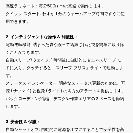
高速ラミネート：毎分500mmの高速で動作します。
クイック スタート: わずか 1 分のウォームアップ時間ですぐに使
用できます。
2. インテリジェントな操作 & 利便性：
電動逆転機能: 詰まった袋や誤って給紙された袋を簡単に取り除
くことができます。
自動スリープ/ウェイク: 1 時間後に自動的に省エネスリープ モー
ドに入り、タッチすると「スリープ ブリス」ライトで起動しま
す。
ステータス インジケーター: 明確なステータス更新のために、可
聴 (サウンド) と視覚 (ライト) の両方のアラートを提供します。
バックローディング設計: デスクや作業エリアのスペースを節約
します。
3. 安全性 & 保護：
自動シャットオフ: 自動的に電源をオフにすることで安全性を高