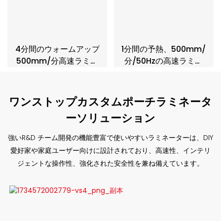
4分間のウォームアップ
1分間の予熱、500mm/
500mm/分高速ラミネ
分/50Hzの高速ラミネ
ーター DL902
ーター、アクティブジ
ャミングプロテクショ
ン付きDL908D
ワンストップカスタムポーチラミネータ
ーソリューション
強いR&D チーム開発の機能豊富で使いやすいラミネーターは、DIY
愛好家や家庭ユーザー向けに設計されており、高速性、インテリ
ジェントな操作性、強化された安全性を兼ね備えています。