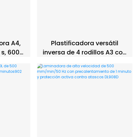
ra A4,
Plastificadora versátil
 s, 600
inversa de 4 rodillos A3 con
ocidad,
función de retardo en
para el
espera801
 y la