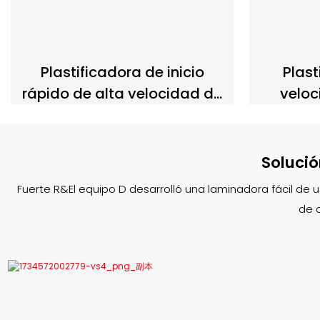
Plastificadora de inicio
Plast
rápido de alta velocidad de
veloc
4 rodillos A3 con protección
veloci
activa contra atascos
minuto
DL808D
con gu
Solució
b
Fuerte R&El equipo D desarrolló una laminadora fácil de 
de 