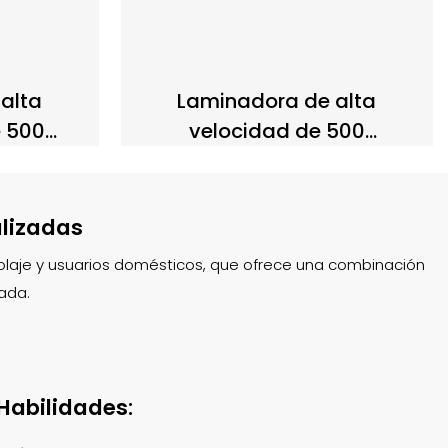
alta
Laminadora de alta
e 500
velocidad de 500
tamiento
mm/min/50 Hz con
902
precalentamiento de 1
minuto y protección activa
alizadas
contra atascos DL908D
icolaje y usuarios domésticos, que ofrece una combinación
ada.
Habilidades: