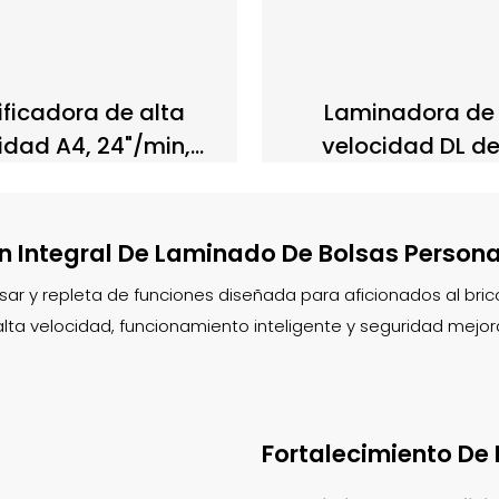
ificadora de alta
Laminadora de 
idad A4, 24"/min,
velocidad DL d
dad de laminado: 4
mm/min con calen
s de calentamiento
de 4 minutos
ía para bandeja de
n Integral De Laminado De Bolsas Person
olsas, DL908H
usar y repleta de funciones diseñada para aficionados al br
alta velocidad, funcionamiento inteligente y seguridad mejor
Fortalecimiento De 