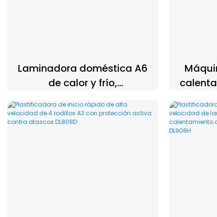
Laminadora doméstica A6
Máqui
de calor y frío,
calenta
precalentamiento de 3
veloci
minutos, velocidad de 220
500 m
mm/min, DL605, de
protec
proveedor chino.
atas
ofi
emp