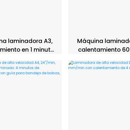
na laminadora A3,
Máquina laminado
miento en 1 minuto,
calentamiento 60
dad de laminado de
mm/min, alta vel
m/min/50 Hz con
versátil, DL901D, 
ción activa contra
hogar, la oficina
cos, para uso en
escuela.
cinas, escuelas,
resas y hogares
DL807D