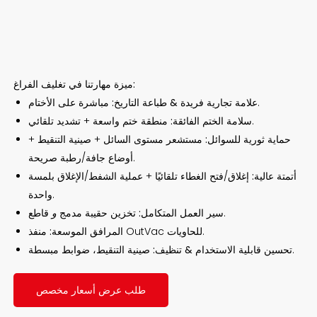
ميزة مهارتنا في تغليف الفراغ:
مباشرة على الأختام.
علامة تجارية فريدة & طباعة التاريخ:
منطقة ختم واسعة + تشديد تلقائي.
سلامة الختم الفائقة:
حماية ثورية للسوائل:
مستشعر مستوى السائل + صينية التنقيط +
أوضاع جافة/رطبة صريحة.
أتمتة عالية:
إغلاق/فتح الغطاء تلقائيًا + عملية الشفط/الإغلاق بلمسة
واحدة.
قاطع.
سير العمل المتكامل:
تخزين حقيبة مدمج
و
منفذ OutVac للحاويات.
المرافق الموسعة:
صينية التنقيط، ضوابط مبسطة.
تحسين قابلية الاستخدام & تنظيف:
طلب عرض أسعار مخصص