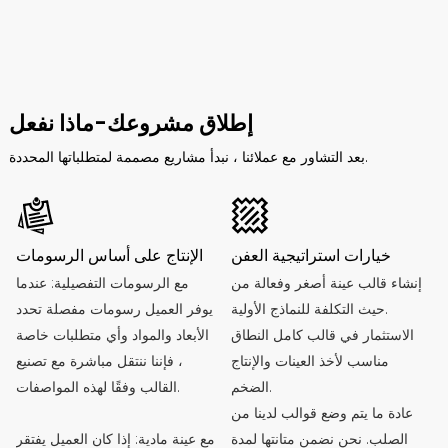
إطلاق مشروعك-ماذا نفعل
بعد التشاور مع عملائنا ، نبدأ مشاريع مصممة لمتطلباتها المحددة.
خيارات استراتيجية العفن
الإنتاج على أساس الرسومات
إنشاء قالب عينة أصغر وفعالة من
مع الرسومات التفصيلية: عندما
حيث التكلفة للنماذج الأولية.
يوفر العميل رسومات مفصلة تحدد
الاستثمار في قالب كامل النطاق
الأبعاد والمواد وأي متطلبات خاصة
سم
مناسب لأخذ العينات والإنتاج
، فإننا ننتقل مباشرة مع تصنيع
×
الضخم.
القالب وفقًا لهذه المواصفات.
عادة ما يتم وضع قوالب لدينا من
الصلب. نحن نضمن متانتها لمدة
مع عينة مادية: إذا كان العميل يفتقر