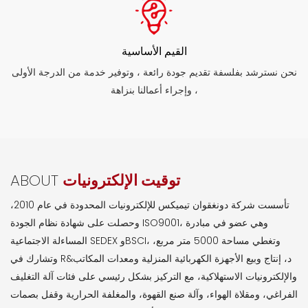
القيم الأساسية
نحن نسترشد بفلسفة تقديم جودة رائعة ، وتوفير خدمة من الدرجة الأولى
، وإجراء أعمالنا بنزاهة
توقيت الإلكترونيات
ABOUT
تأسست شركة دونغقوان تيميكس للإلكترونيات المحدودة في عام 2010،
وحصلت على شهادة نظام الجودة ISO9001، وهي عضو في مبادرة
المساءلة الاجتماعية SEDEX وBSCI، وتغطي مساحة 5000 متر مربع،
وتشارك في R&د، إنتاج وبيع الأجهزة الكهربائية المنزلية ومعدات المكاتب
والإلكترونيات الاستهلاكية، مع التركيز بشكل رئيسي على فئات آلة التغليف
الفراغي، ومقلاة الهواء، وآلة صنع القهوة، والمغلفة الحرارية وقفل بصمات