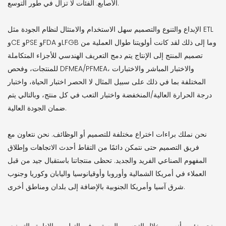
الأصابع. الفئات لا تزال في طور التوسع.
الإبداع والتنوع والتصميم سهل الاستخدام والامتثال لنظام الجودة مثل ETL
وCE وPSE وFDA وLFGB وما إلى ذلك لقد كانت أولويتنا طوال العملية من
تصميم المنتج إلى الإنتاج يتم دمج التعريف الهندسي للأجزاء المتكاملة
للمنتجات، وفحص DFMEA/PFMEA، والاختبار المباشر والاختبارات
المختلفة بما في ذلك على سبيل المثال لا الحصر اختبار الحياة، واختبار
درجة الحرارة العالية/المنخفضة واختبار التعب في كل منتج، وبالتالي يتم
ضمان الجودة العالية.
نحن نملك براءات اختراع مختلفة للتصميم أو الوظائف. نحن نتعاون مع
فريق التصميم حتى نتمكن دائمًا من التقاط أحدث الاتجاهات وإطلاق
المفهوم الصناعي الفريد والجديد. تحظى منتجاتنا باستقبال جيد من قبل
العملاء في أمريكا الشمالية وأوروبا وأوقيانوسيا واليابان وكوريا وجنوب
شرق آسيا وأمريكا الجنوبية بالإضافة إلى بلدان ومناطق أخرى.